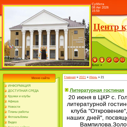
Суббота
08 Авг 2026
15:59
Центр к
Блог »
Главная
»
2021
»
Июнь
»
21
Меню сайта
ИНФОРМАЦИЯ
Литературная гостиная
ДОСТУПНАЯ СРЕДА
20 июня в ЦКР с. Го
Кружки и клубы
Афиша
литературной гостин
Новости
клуба "Откровение"
Планы работы
наших дней", посвящ
Фотоальбомы
Видео
Вампилова.Золо