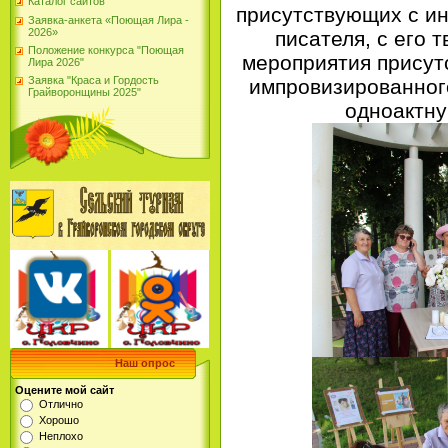
Каталог сайтов
присутствующих с и
Заявка-анкета «Поющая Лира -
2026»
писателя, с его 
Положение конкурса "Поющая
мероприятия присут
Лира 2026"
Заявка "Краса и Гордость
импровизированного
Грайворонщины 2025"
одноактну
Наш опрос
Оцените мой сайт
Отлично
Хорошо
Неплохо