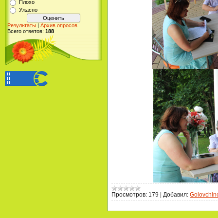
Плохо
Ужасно
Результаты
|
Архив опросов
Всего ответов:
188
Просмотров:
179
|
Добавил:
Golovchin