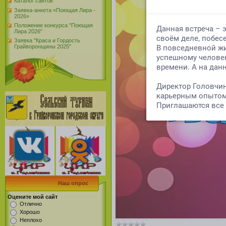
Каталог сайтов
Заявка-анкета «Поющая Лира -
2026»
Положение конкурса "Поющая
Лира 2026"
Заявка "Краса и Гордость
Грайворонщины 2025"
Наш опрос
Оцените мой сайт
Отлично
Хорошо
Неплохо