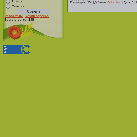
Плохо
Просмотров:
351
|
Добавил:
Golovchino
|
Дата:
01 
Ужасно
Результаты
|
Архив опросов
Всего ответов:
188