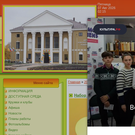
Пятница
07 Авг 2026
02:15
Центр к
Блог »
Главная
»
2015
»
Август
»
01
Меню сайта
ИНФОРМАЦИЯ
Набор в студию
ДОСТУПНАЯ СРЕДА
Кружки и клубы
Афиша
Новости
Планы работы
Фотоальбомы
Видео