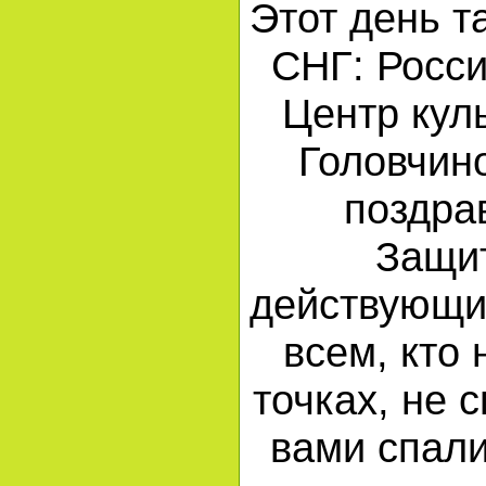
Этот день т
СНГ: Росс
Центр кул
Головчин
поздра
Защи
действующи
всем, кто 
точках, не 
вами спали