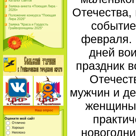
Каталог сайтов
Заявка-анкета «Поющая Лира -
Отечества, 
2026»
Положение конкурса "Поющая
Лира 2026"
событие
Заявка "Краса и Гордость
Грайворонщины 2025"
февраля. 
дней вои
праздник в
Отечест
мужчин и де
женщины 
Наш опрос
практич
Оцените мой сайт
Отлично
Хорошо
новогодни
Неплохо