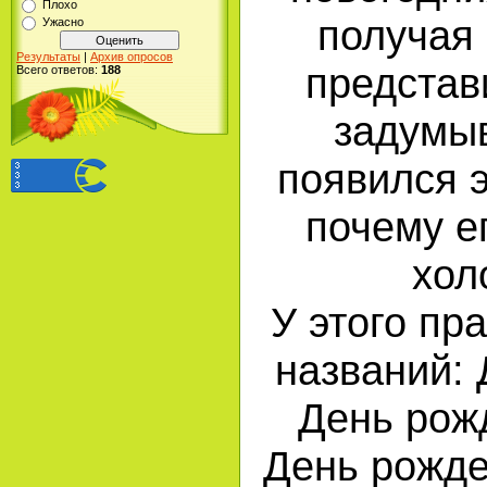
Плохо
получая 
Ужасно
Результаты
|
Архив опросов
представ
Всего ответов:
188
задумыв
появился э
почему е
хол
У этого пр
названий: 
День рож
День рожде