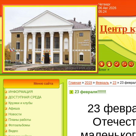
Четверг
06 Авг 2026
05:24
Центр к
Блог »
Главная
»
2019
»
Февраль
»
23
» 23 февраля!
Меню сайта
23 февраля!!!!!!!
ИНФОРМАЦИЯ
ДОСТУПНАЯ СРЕДА
Кружки и клубы
23 февра
Афиша
Новости
Отечест
Планы работы
Фотоальбомы
маленьког
Видео