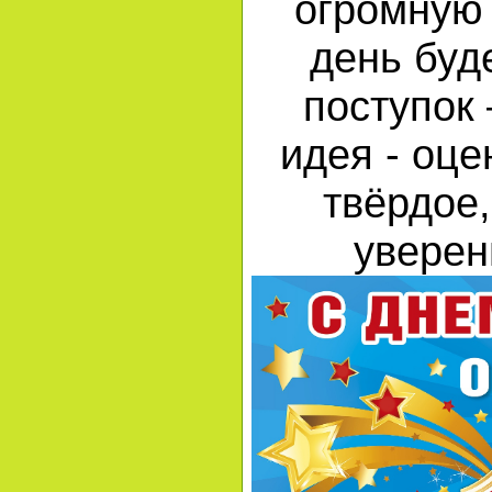
огромную 
день буд
поступок
идея - оце
твёрдое,
уверен