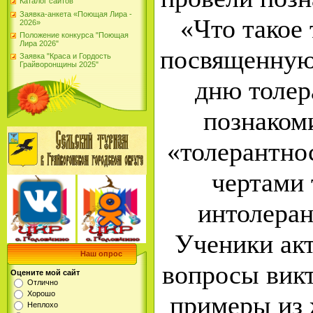
Каталог сайтов
Заявка-анкета «Поющая Лира -
«Что такое 
2026»
Положение конкурса "Поющая
Лира 2026"
посвященну
Заявка "Краса и Гордость
Грайворонщины 2025"
дню толер
познаком
«толерантно
чертами 
интолеран
Ученики акт
Наш опрос
вопросы вик
Оцените мой сайт
Отлично
Хорошо
примеры из 
Неплохо