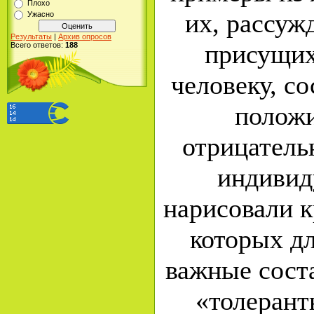
Плохо
их, рассуж
Ужасно
Результаты
|
Архив опросов
присущих
Всего ответов:
188
человеку, со
полож
отрицатель
индивид
нарисовали к
которых дл
важные сост
«толерантн