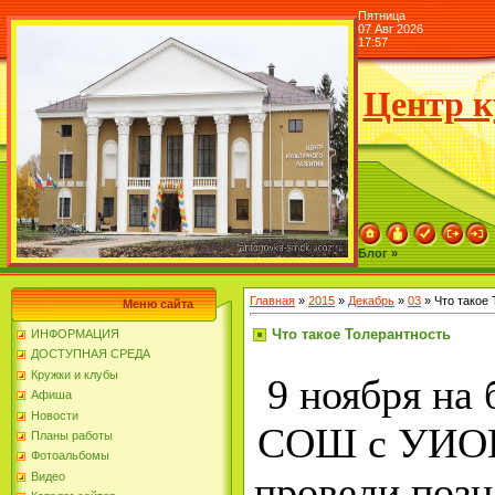
Пятница
07 Авг 2026
17:57
Центр к
Блог »
Главная
»
2015
»
Декабрь
»
03
» Что такое
Меню сайта
Что такое Толерантность
ИНФОРМАЦИЯ
ДОСТУПНАЯ СРЕДА
Кружки и клубы
9 ноября на 
Афиша
Новости
СОШ с УИОП,
Планы работы
Фотоальбомы
провели позн
Видео