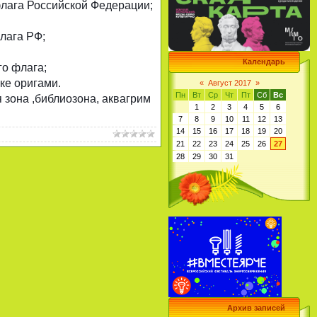
лага Российской Федерации;
лага РФ;
Календарь
о флага;
ке оригами.
«
Август 2017
»
Пн
Вт
Ср
Чт
Пт
Сб
Вс
 зона ,библиозона, аквагрим
1
2
3
4
5
6
7
8
9
10
11
12
13
14
15
16
17
18
19
20
21
22
23
24
25
26
27
28
29
30
31
Архив записей