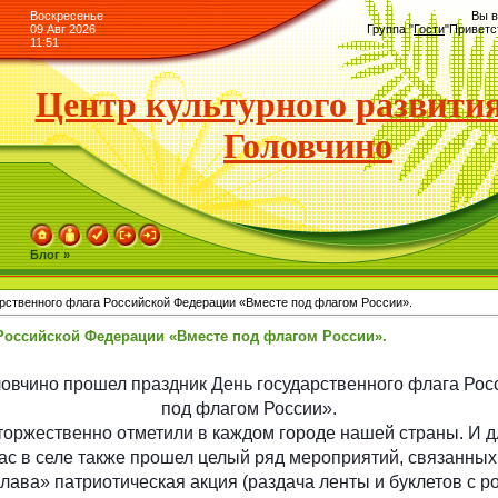
Воскресенье
Вы в
09 Авг 2026
Группа
"
Гости
"
Приветс
11:51
Центр культурного развития
Головчино
Блог »
рственного флага Российской Федерации «Вместе под флагом России».
 Российской Федерации «Вместе под флагом России».
Головчино прошел праздник День государственного флага Р
под флагом России».
торжественно отметили в каждом городе нашей страны. И дл
ас в селе также прошел целый ряд мероприятий, связанных с
слава» патриотическая акция (раздача ленты и буклетов с р