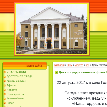
Главная
»
2017
»
Август
»
27
» День госуда
Меню сайта
День государственного флага
ИНФОРМАЦИЯ
ДОСТУПНАЯ СРЕДА
Кружки и клубы
22 августа 2017 г. в селе 
Афиша
Новости
Сегодня этот праздник 
Планы работы
исключением, ведь у н
Фотоальбомы
– «Наша гордость и 
Видео