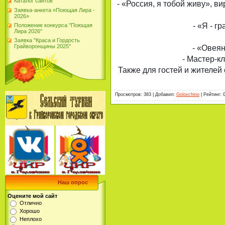
Каталог сайтов
- «Россия, я тобой живу», в
Заявка-анкета «Поющая Лира -
2026»
- «Я - 
Положение конкурса "Поющая
Лира 2026"
Заявка "Краса и Гордость
Грайворонщины 2025"
- «Овея
- Мастер-к
Также для гостей и жителей
Просмотров
:
383
|
Добавил
:
Golovchino
|
Рейтинг
:
Наш опрос
Оцените мой сайт
Отлично
Хорошо
Неплохо