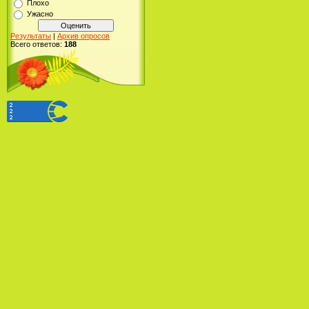
Плохо
Ужасно
Результаты
|
Архив опросов
Всего ответов:
188