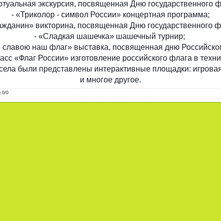
иртуальная экскурс
ия, посвященная Дню государственного ф
- «Триколор - символ России» концертная программа;
гражданин» викторина, посвященная Дню государственного ф
- «Сладкая шашечка» шашечный турнир;
н славою наш флаг» выставка, посвященная дню Российског
ласс «Флаг России» изготовление российского флага в техни
 села были представлены интерактивные площадки: игровая
и многое другое.
0.0
/
0