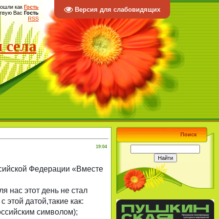
ошли как
Гость
Версия для слабовидящих
твую Вас
Гость
RSS
 села
Поиск
19:04
оссийской Федерации «Вместе
я нас этот день не стал
 этой датой,такие как:
оссийским символом);