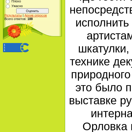
Плохо
непосредст
Ужасно
Результаты
|
Архив опросов
исполнить
Всего ответов:
188
артиста
шкатулки,
технике дек
природного
это было 
выставке р
интерна
Орловка 