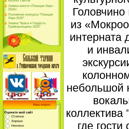
Каталог сайтов
Заявка-анкета «Поющая Лира -
Головчино 
2026»
Положение конкурса "Поющая
Лира 2026"
из «Мокроо
Заявка "Краса и Гордость
Грайворонщины 2025"
интерната 
и инвал
экскурси
колонно
небольшой 
вокаль
Наш опрос
коллектива 
Оцените мой сайт
Отлично
Хорошо
где гости
Неплохо