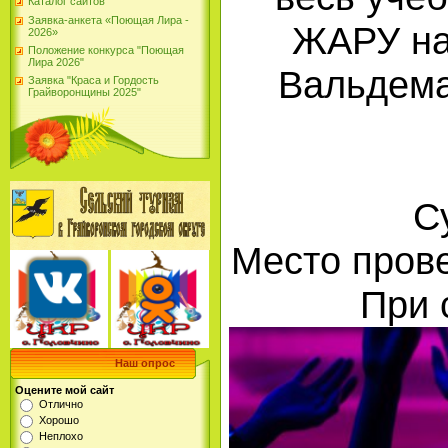
Каталог сайтов
Заявка-анкета «Поющая Лира -
ЖАРУ на 
2026»
Положение конкурса "Поющая
Лира 2026"
Вальдема
Заявка "Краса и Гордость
Грайворонщины 2025"
С
Место прове
При 
Наш опрос
Оцените мой сайт
Отлично
Хорошо
Неплохо