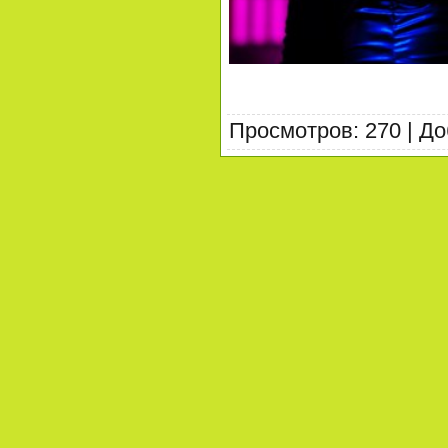
Просмотров
:
270
|
До