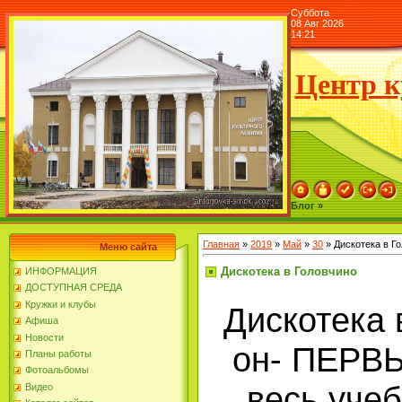
Суббота
08 Авг 2026
14:21
Центр к
Блог »
Главная
»
2019
»
Май
»
30
» Дискотека в Г
Меню сайта
Дискотека в Головчино
ИНФОРМАЦИЯ
ДОСТУПНАЯ СРЕДА
Кружки и клубы
Дискотека 
Афиша
Новости
он- ПЕРВЫ
Планы работы
Фотоальбомы
весь уче
Видео