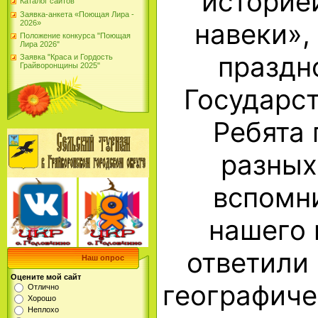
историе
Каталог сайтов
Заявка-анкета «Поющая Лира -
навеки»,
2026»
Положение конкурса "Поющая
Лира 2026"
праздн
Заявка "Краса и Гордость
Грайворонщины 2025"
Государст
Ребята 
разных
вспомн
нашего 
ответили
Наш опрос
Оцените мой сайт
географиче
Отлично
Хорошо
Неплохо