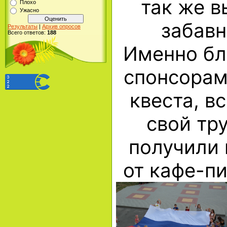
так же в
Плохо
Ужасно
забавн
Результаты
|
Архив опросов
Всего ответов:
188
Именно бл
спонсорам
квеста, в
свой тр
получили 
от кафе-п