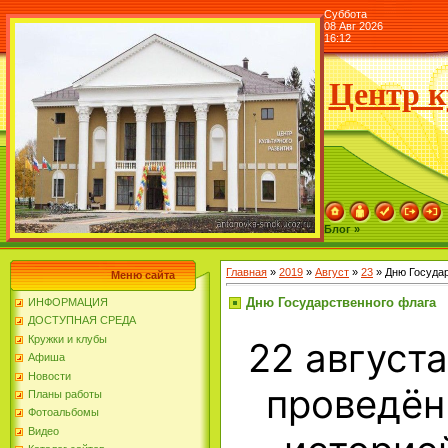
Суббота
08 Авг 2026
16:12
Центр к
Блог »
Главная
»
2019
»
Август
»
23
» Дню Госуда
Меню сайта
Дню Государственного флага
ИНФОРМАЦИЯ
ДОСТУПНАЯ СРЕДА
Кружки и клубы
22 август
Афиша
Новости
проведён
Планы работы
Фотоальбомы
Видео