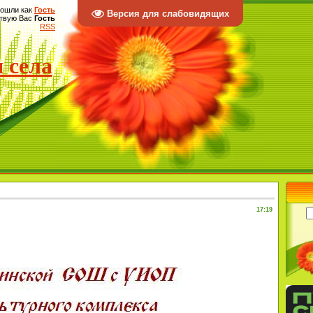
ошли как
Гость
Версия для слабовидящих
твую Вас
Гость
RSS
 села
17:19