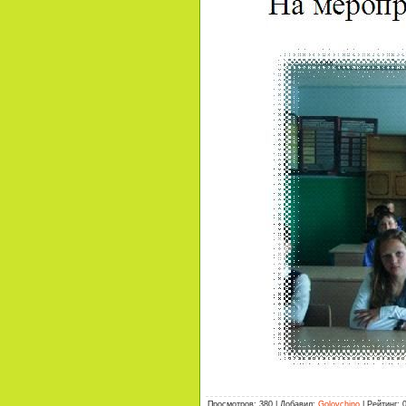
Просмотров
:
380
|
Добавил
:
Golovchino
|
Рейтинг
: