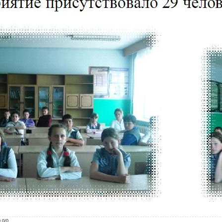
0.0
/
0