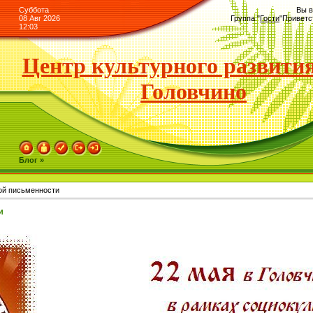
Суббота
Вы в
08 Авг 2026
Группа
"
Гости
"
Приветс
12:03
Центр культурного развития
Головчино
Блог »
ой письменности
и