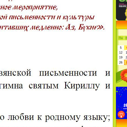
Пн
5
12
19
26