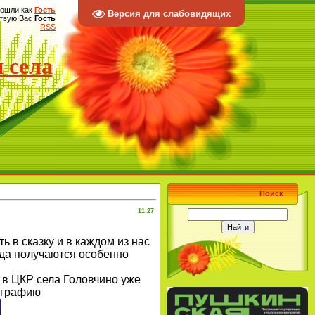
ошли как
Гость
Версия для слабовидящих
твую Вас
Гость
RSS
 села
Поиск
11:27
 в сказку и в каждом из нас
ода получаются особенно
 в ЦКР села Головчино уже
ографию