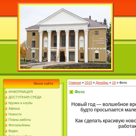
Главная
»
2019
»
Декабрь
»
16
» Фото
Меню сайта
Фото
ИНФОРМАЦИЯ
ДОСТУПНАЯ СРЕДА
Кружки и клубы
Новый год — волшебное врем
Афиша
будто просыпается мале
Новости
Планы работы
Как сделать красивую нов
Фотоальбомы
работа
Видео