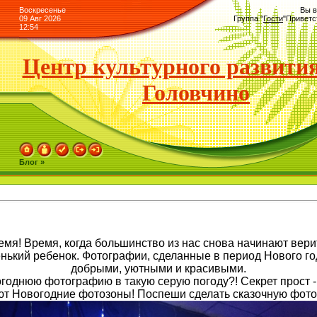
Воскресенье
Вы в
09 Авг 2026
Группа
"
Гости
"
Приветс
12:54
Центр культурного развития
Головчино
Блог »
я! Время, когда большинство из нас снова начинают верить
нький ребенок. Фотографии, сделанные в период Нового г
добрыми, уютными и красивыми.
огоднюю фотографию в такую серую погоду?! Секрет прост -
ют Новогодние фотозоны! Поспеши сделать сказочную фот