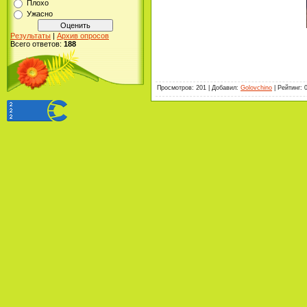
Плохо
Ужасно
Результаты
|
Архив опросов
Всего ответов:
188
Просмотров
:
201
|
Добавил
:
Golovchino
|
Рейтинг
: