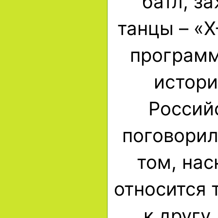
батл, з
танцы – «
программ
истори
Россий
поговорил
том, на
относится 
к другу