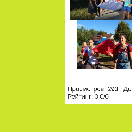
Просмотров
:
293
|
До
Рейтинг
:
0.0
/
0