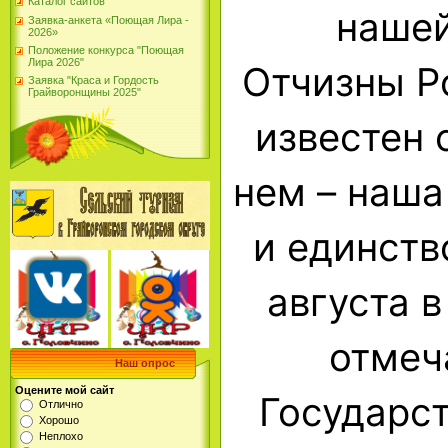
Каталог сайтов
нашей
Заявка-анкета «Поющая Лира -
2026»
Положение конкурса "Поющая
Лира 2026"
Отчизны Р
Заявка "Краса и Гордость
Грайворонщины 2025"
известен 
нем – наша
и единств
августа 
отмеч
Наш опрос
Оцените мой сайт
Государст
Отлично
Хорошо
Неплохо