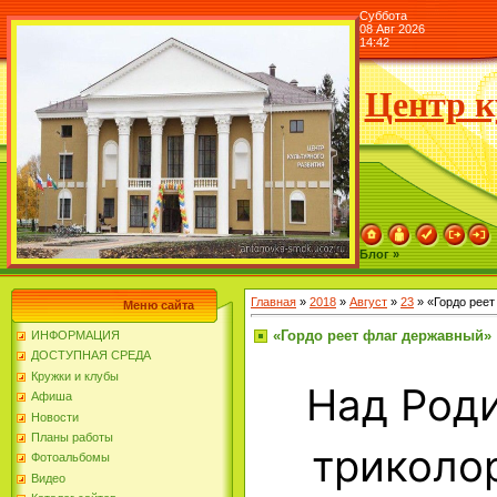
Суббота
08 Авг 2026
14:42
Центр к
Блог »
Главная
»
2018
»
Август
»
23
» «Гордо реет
Меню сайта
«Гордо реет флаг державный»
ИНФОРМАЦИЯ
ДОСТУПНАЯ СРЕДА
Кружки и клубы
Над Роди
Афиша
Новости
Планы работы
триколо
Фотоальбомы
Видео