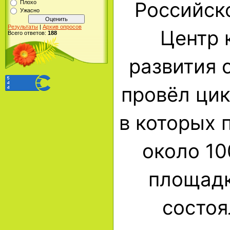
Российск
Плохо
Ужасно
Результаты
|
Архив опросов
Центр 
Всего ответов:
188
развития 
провёл цик
в которых 
около 10
площадк
состоя