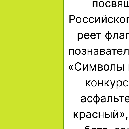
посвя
Российског
реет фла
познавател
«Символы 
конкурс
асфальте
красный»,