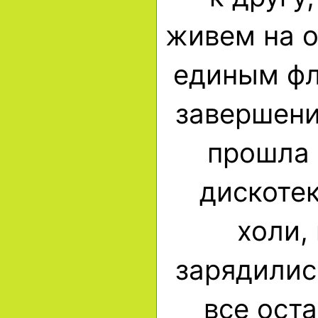
живем на о
единым фл
завершени
прошла 
дискоте
холи,
зарядилис
все ост