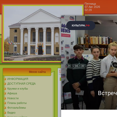
Пятница
07 Авг 2026
02:29
Центр к
Блог »
Главная
»
2019
»
Февраль
»
04
» Информац
Меню сайта
Информационный мини обзор 
ИНФОРМАЦИЯ
ДОСТУПНАЯ СРЕДА
Кружки и клубы
Информа
Афиша
Новости
обзор «Жи
Планы работы
Фотоальбомы
посвящённы
Видео