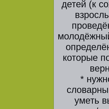
детей (к с
взрослы
проведё
молодёжный
определё
которые по
верн
* нуж
словарны
уметь в