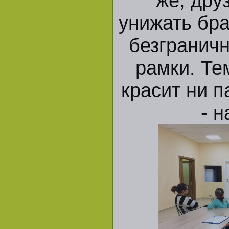
же, дру
унижать бра
безгранич
рамки. Те
красит ни п
- н