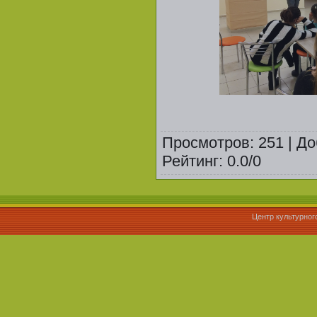
Просмотров
:
251
|
До
Рейтинг
:
0.0
/
0
Центр культурног