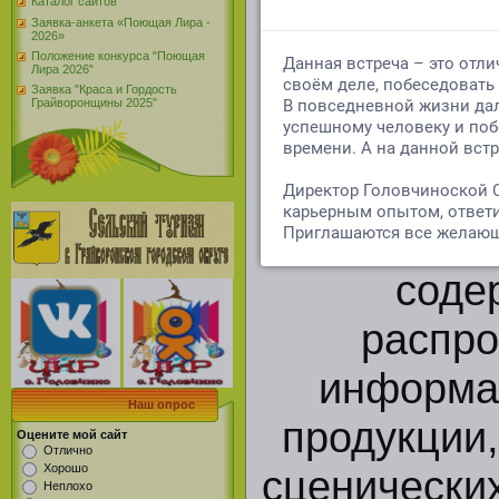
Каталог сайтов
Заявка-анкета «Поющая Лира -
ненормати
2026»
Положение конкурса "Поющая
Лира 2026"
нашем Цен
Заявка "Краса и Гордость
Грайворонщины 2025"
развития 
Цензур
государстве
соде
распр
информа
Наш опрос
продукции
Оцените мой сайт
Отлично
Хорошо
сценически
Неплохо