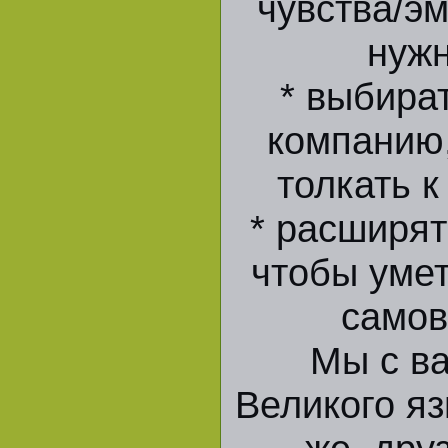
чувства/эм
нужн
* выбира
компанию,
толкать 
* расширят
чтобы уме
самов
Мы с в
Великого яз