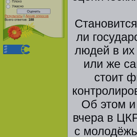
Плохо
Ужасно
Результаты
|
Архив опросов
Становится
Всего ответов:
188
ли государ
людей в и
или же с
стоит ф
контролиро
Об этом и
вчера в ЦК
с молодёж