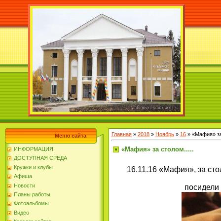
Главная
»
2018
»
Ноябрь
»
16
» «Мафия» за 
Меню сайта
«Мафия» за столом.....
ИНФОРМАЦИЯ
ДОСТУПНАЯ СРЕДА
Кружки и клубы
16.11.16 «Мафия», за ст
Афиша
Новости
посидели
Планы работы
Фотоальбомы
Видео