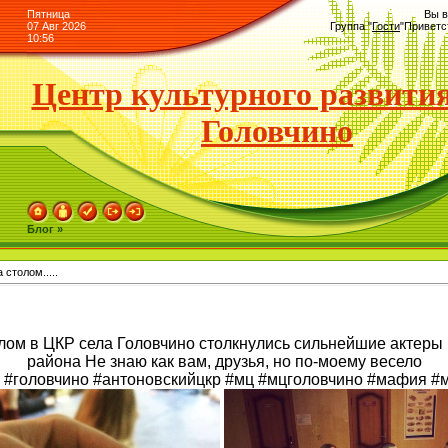
Пятница
Вы в
07 Авг 2026
Группа
"
Гости
"
Приветс
10:56
Центр культурного развития
Головчино
Блог »
столом.....
олом в ЦКР села Головчино столкнулись сильнейшие актер
района Не знаю как вам, друзья, но по-моему весело
 #головчино #антоновскийцкр #мц #мцголовчино #мафия #