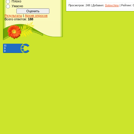
Плохо
Просмотров
:
248
|
Добавил
:
Golovchino
|
Рейтинг
:
Ужасно
Результаты
|
Архив опросов
Всего ответов:
188