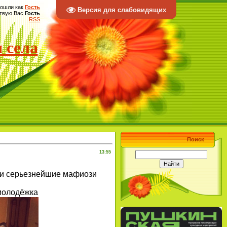
ошли как
Гость
Версия для слабовидящих
твую Вас
Гость
RSS
 села
Поиск
13:55
ы и серьезнейшие мафиози
молодёжка