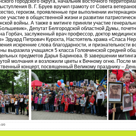
ского городского округа, начальник восточного территориа
ыступления В. Г. Бруев вручил грамоту от Совета ветеран
ество, героизм, проявленные при выполнении интернацион
ное участие в общественной жизни и развитии патриотичес
кой войны. А также в митинге приняли участие генеральн
ольшевик», Депутат Белгородской областной Думы, почет
а Горбач, заслуженный врач профессор, доктор медицински
» Эдуард Петрович Курохта, Настоятель храма «Спаса Не
ения искренние слова благодарности, и признательности вс
ны выразила учащаяся 5 класса Головчинской средней об
дельных предметов Дарья Баринова. В завершении митинга
утой молчания и возложили цветы к Вечному огню. После 
ственный концерт, посвященный Великому празднику – Ден
0.0
/
0