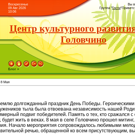
Воскресенье
Вы в
09 Авг 2026
Группа
"
Гости
"
Приветс
10:06
Центр культурного развития
Головчино
Блог »
 8 Мая
 землю долгожданный праздник День Победы. Героическими
ружеников тыла была отвоевана независимость нашей Родин
мерный подвиг победителей. Память о тех, кто сражался с 
 будет жить в веках. 8 мая в селе Головчино прошел мити
ения. Начало мероприятия сопровождалось любимыми мелод
авительной речью, обращенной ко всем присутствующим, в