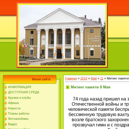
Главная
»
2019
»
Май
»
11
» Митинг памяти
Меню сайта
Митинг памяти 8 Мая
ИНФОРМАЦИЯ
ДОСТУПНАЯ СРЕДА
Кружки и клубы
74 года назад пришел на
Афиша
Отечественной войны и т
Новости
человеческой памяти беспри
Планы работы
бессменную трудовую вахту,
Фотоальбомы
возле братского захорон
прозвучал гимн и с поздр
Видео