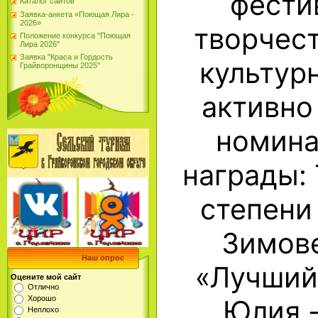
фести
Каталог сайтов
Заявка-анкета «Поющая Лира -
2026»
творчес
Положение конкурса "Поющая
Лира 2026"
Заявка "Краса и Гордость
культур
Грайворонщины 2025"
активно
номина
награды:
степени
Зимове
Наш опрос
«Лучший
Оцените мой сайт
Отлично
Хорошо
Юлия -
Неплохо