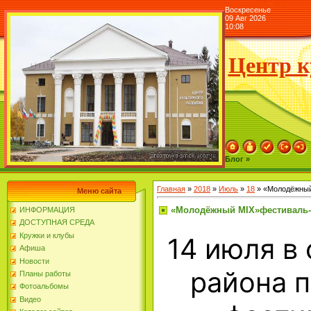
Воскресенье
09 Авг 2026
10:08
Центр к
Блог »
Главная
»
2018
»
Июль
»
18
» «Молодёжный
Меню сайта
«Молодёжный MIX»фестиваль-
ИНФОРМАЦИЯ
ДОСТУПНАЯ СРЕДА
Кружки и клубы
14 июля в
Афиша
Новости
района п
Планы работы
Фотоальбомы
Видео