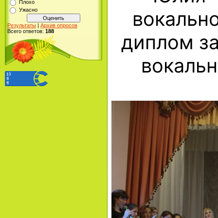
Плохо
Ужасно
вокально
Результаты
|
Архив опросов
Всего ответов:
188
диплом за
вокальн