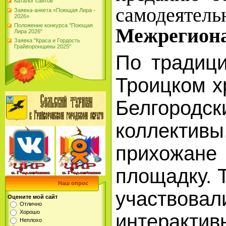
Каталог сайтов
самодеятель
Заявка-анкета «Поющая Лира -
2026»
Положение конкурса "Поющая
Межрегиона
Лира 2026"
Заявка "Краса и Гордость
Грайворонщины 2025"
По традици
Троицком х
Белгородс
коллектив
прихожане
площадку. 
Наш опрос
участвова
Оцените мой сайт
Отлично
Хорошо
интеракти
Неплохо