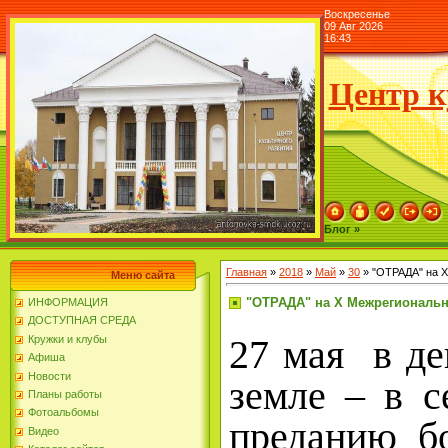
Воскресенье
09 Авг 2026
16:43
Центр к
Блог »
Главная
»
2018
»
Май
»
30
» "ОТРАДА" на X
Меню сайта
"ОТРАДА" на X Межрегиональн
ИНФОРМАЦИЯ
ДОСТУПНАЯ СРЕДА
27 мая
в д
Кружки и клубы
Афиша
Новости
земле – в с
Планы работы
Фотоальбомы
преданию б
Видео