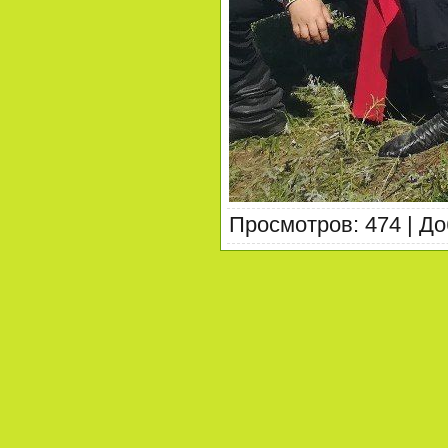
Просмотров
:
474
|
До