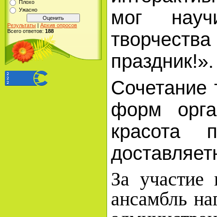
Плохо
Ужасно
мог науч
Результаты
|
Архив опросов
Всего ответов:
188
творчеств
праздник!».
Сочетание 
форм орга
красота 
доставляет
За участие
ансамбль на