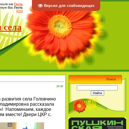
ошли как
Гость
Версия для слабовидящих
твую Вас
Гость
RSS
 села
Поиск
20:40
 развития села Головчино
Владимировна рассказала
и»! Напоминаем, каждое
м вместе! Двери ЦКР с.