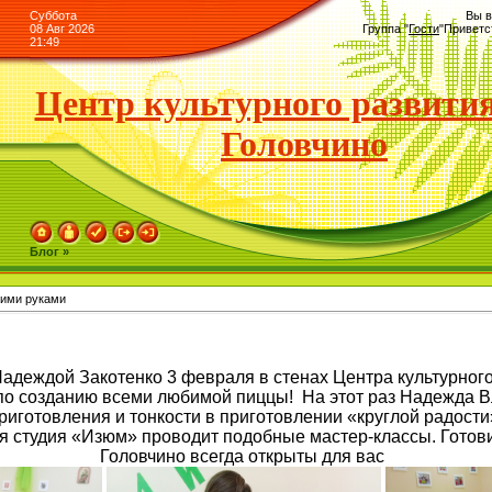
Суббота
Вы в
08 Авг 2026
Группа
"
Гости
"
Приветс
21:49
Центр культурного развития
Головчино
Блог »
оими руками
адеждой Закотенко 3 февраля в стенах Центра культурного
 по созданию всеми любимой пиццы! На этот раз Надежда 
риготовления и тонкости в приготовлении «круглой радост
я студия «Изюм» проводит подобные мастер-классы. Готови
Головчино всегда открыты для вас