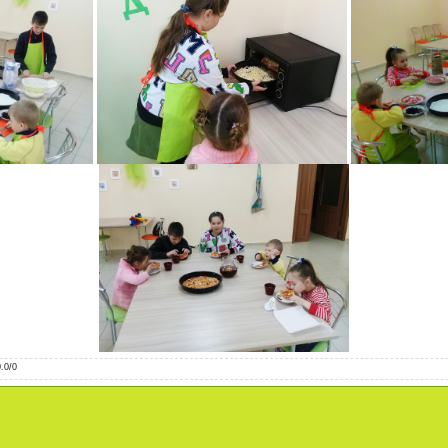
0.0
/
0