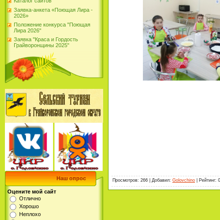
Каталог сайтов
Заявка-анкета «Поющая Лира -
2026»
Положение конкурса "Поющая
Лира 2026"
Заявка "Краса и Гордость
Грайворонщины 2025"
Наш опрос
Просмотров
:
266
|
Добавил
:
Golovchino
|
Рейтинг
:
Оцените мой сайт
Отлично
Хорошо
Неплохо