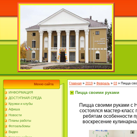
Главная
»
2019
»
Февраль
»
03
» Пицца св
Меню сайта
Пицца своими руками
ИНФОРМАЦИЯ
ДОСТУПНАЯ СРЕДА
Кружки и клубы
Пицца своими руками с Н
Афиша
состоялся мастер-класс
Новости
ребятам особенности п
Планы работы
воскресение кулинарна
Фотоальбомы
Видео