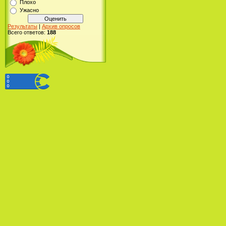
Плохо
Ужасно
Результаты
|
Архив опросов
Всего ответов:
188