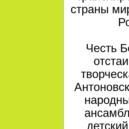
страны мир
Р
Честь Б
отста
творческ
Антоновск
народны
ансамбл
детский