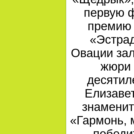
первую 
премию 
«Эстрад
Овации зал
жюри 
десятил
Елизаве
знамени
«Гармонь, 
победи