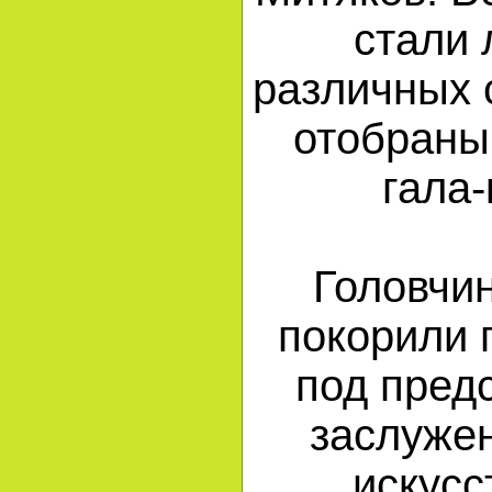
стали 
различных 
отобраны
гала
Головчи
покорили 
под пред
заслуже
искусс