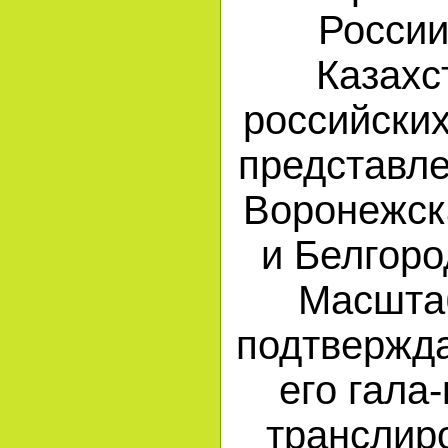
России
Казахс
российски
представле
Воронежск
и Белгоро
Масшта
подтвержда
его гала
транслир