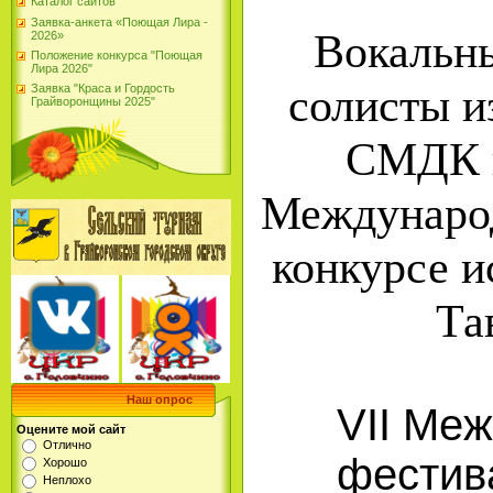
Каталог сайтов
Заявка-анкета «Поющая Лира -
Вокальн
2026»
Положение конкурса "Поющая
Лира 2026"
солисты и
Заявка "Краса и Гордость
Грайворонщины 2025"
СМДК п
Международ
конкурсе и
Та
Наш опрос
VII Ме
Оцените мой сайт
Отлично
фестив
Хорошо
Неплохо