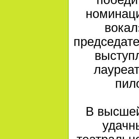
номинац
вокал
председате
выступ
лауреа
пил
В высшей
удачн