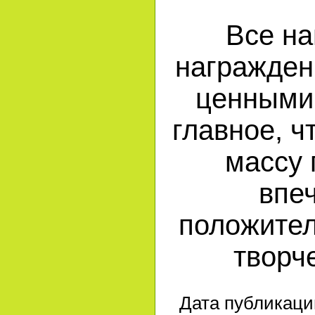
Все на
награжден
ценными 
главное, ч
массу 
впе
положител
творч
Дата публикации