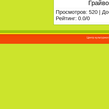
Грайво
Просмотров
:
520
|
До
Рейтинг
:
0.0
/
0
Центр культурног