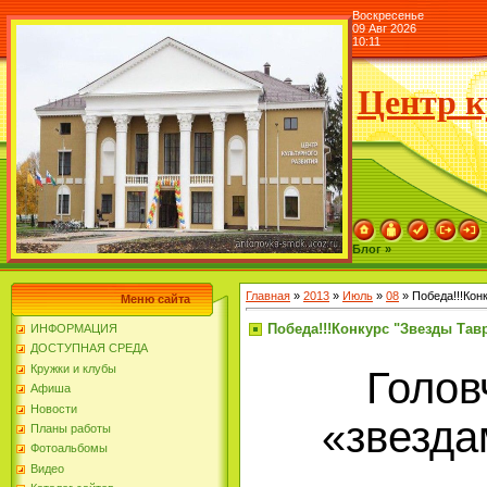
Воскресенье
09 Авг 2026
10:11
Центр к
Блог »
Главная
»
2013
»
Июль
»
08
» Победа!!!Кон
Меню сайта
Победа!!!Конкурс "Звезды Тав
ИНФОРМАЦИЯ
ДОСТУПНАЯ СРЕДА
Кружки и клубы
Голов
Афиша
Новости
«звезда
Планы работы
Фотоальбомы
Видео