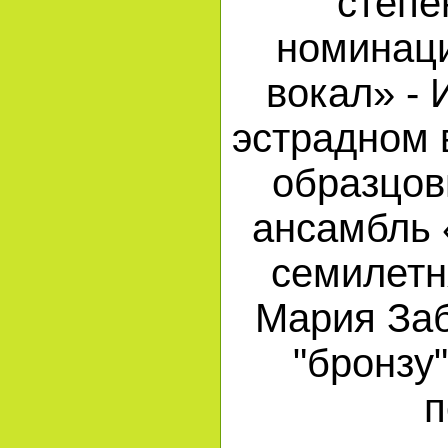
степе
номинац
вокал» - 
эстрадном 
образцов
ансамбль 
семилетн
Мария Заб
"бронзу
п