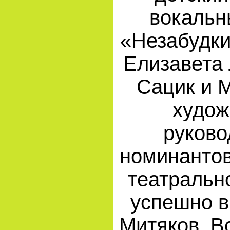
вокальн
«Незабудки
Елизавета
Сацик и 
худож
руково
номинантов
театральн
успешно в
Митяков. В