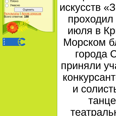
Плохо
искусств «
Ужасно
Результаты
|
Архив опросов
проходил 
Всего ответов:
188
июля в Кр
Морском б
города 
приняли уч
конкурсант
и солист
танце
театраль