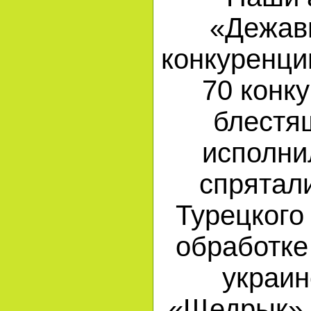
«Дежав
конкуренци
70 конк
блестя
исполни
спрятал
Турецкого
обработке
украин
«Щедрык»,