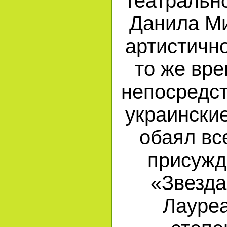
театральн
Данила Ми
артистично
то же вре
непосредс
украински
обаял вс
присужд
«Звезда
Лауреа