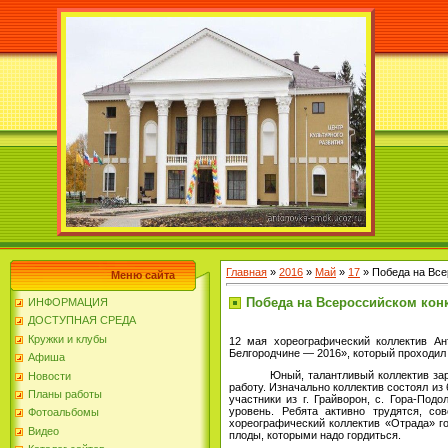
Главная
»
2016
»
Май
»
17
» Победа на Все
Меню сайта
Победа на Всероссийском кон
ИНФОРМАЦИЯ
ДОСТУПНАЯ СРЕДА
Кружки и клубы
12 мая хореографический коллектив А
Белгородчине — 2016», который проходил 
Афиша
Юный, талантливый коллектив заработа
Новости
работу. Изначально коллектив состоял из 
Планы работы
участники из г. Грайворон, с. Гора-По
уровень. Ребята активно трудятся, со
Фотоальбомы
хореографический коллектив «Отрада» го
Видео
плоды, которыми надо гордиться.