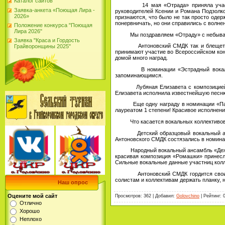
Каталог сайтов
14 мая «Отрада» приняла участие уж
Заявка-анкета «Поющая Лира -
руководителей Ксении и Романа Подзолко
2026»
признаются, что было не так просто одер
понервничать, но они справились с волне
Положение конкурса "Поющая
Лира 2026"
Мы поздравляем «Отраду» с небывалым 
Заявка "Краса и Гордость
Антоновский СМДК так и блещет талан
Грайворонщины 2025"
принимают участие во Всероссийском конк
домой много наград.
В номинации «Эстрадный вокал, соло
запоминающимся.
Лубяная Елизавета с композицией «На 
Елизавета исполнила известнейшую песню
Еще одну награду в номинации «Патриот
лауреатом 1 степени! Красивое исполнен
Что касается вокальных коллективов, 
Детский образцовый вокальный ансамб
Антоновского СМДК состязались в номинац
Народный вокальный ансамбль «Дежавю» 
красивая композиция «Ромашки» принесла
Сильные вокальные данные участниц колле
Антоновский СМДК гордится своими та
солистам и коллективам держать планку, н
Наш опрос
Оцените мой сайт
Просмотров
:
362
|
Добавил
:
Golovchino
|
Рейтинг
:
Отлично
Хорошо
Неплохо