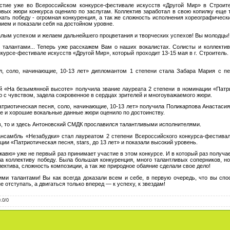
е во Всероссийском конкурсе-фестивале искусств «Другой Мир» в Строителе
вых жюри конкурса оценило по заслугам. Коллектив заработал в свою копилку еще 
жать победу - огромная конкуренция, а так же сложность исполнения хореографичес
нием и показали себя на достойном уровне.
успехом и желаем дальнейшего процветания и творческих успехов! Вы молодцы! В
тами... Теперь уже расскажем Вам о наших вокалистах. Солисты и коллективы
урсе-фестивале искусств «Другой Мир», который проходит 13-15 мая в г. Строитель. 
, начинающие, 10-13 лет» дипломантом 1 степени стала Забара Мария с песн
безымянной высоте» получила звание лауреата 2 степени в номинации «Патриотич
 с чувством, задела сокровенное в сердцах зрителей и многоуважаемого жюри.
ическая песня, соло, начинающие, 10-13 лет» получила Поликарпова Анастасия 
ие и хорошие вокальные данные жюри оценило по достоинству.
то и здесь Антоновский СМДК прославился талантливыми исполнителями.
ль «Незабудки» стал лауреатом 2 степени Всероссийского конкурса-фестиваля
ии «Патриотическая песня, stars, до 13 лет» и показали высокий уровень.
уже не первый раз принимает участие в этом конкурсе. И в который раз получает
 коллективу победу. Была большая конкуренция, много талантливых соперников, но
ктива, сложность композиции, а так же природное обаяние сделали свое дело!
лантами! Вы как всегда доказали всем и себе, в первую очередь, что вы спо
е отступать, а двигаться только вперед — к успеху, к звездам!
0.0
/
0