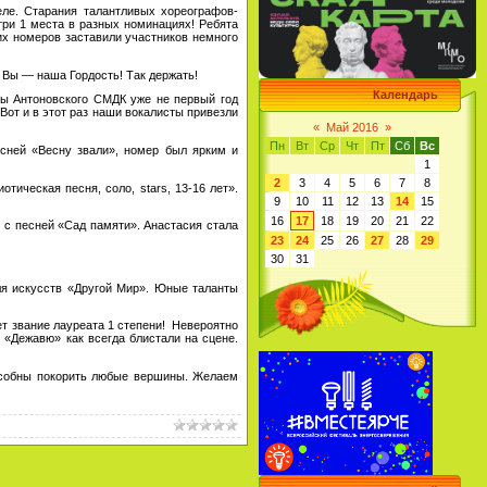
. Старания талантливых хореографов-
три 1 места в разных номинациях! Ребята
ких номеров заставили участников немного
ы — наша Гордость! Так держать!
Календарь
 Антоновского СМДК уже не первый год
Вот и в этот раз наши вокалисты привезли
«
Май 2016
»
Пн
Вт
Ср
Чт
Пт
Сб
Вс
ей «Весну звали», номер был ярким и
1
2
3
4
5
6
7
8
еская песня, соло, stars, 13-16 лет».
9
10
11
12
13
14
15
16
17
18
19
20
21
22
с песней «Сад памяти». Анастасия стала
23
24
25
26
27
28
29
30
31
 искусств «Другой Мир». Юные таланты
 звание лауреата 1 степени! Невероятно
 «Дежавю» как всегда блистали на сцене.
собны покорить любые вершины. Желаем