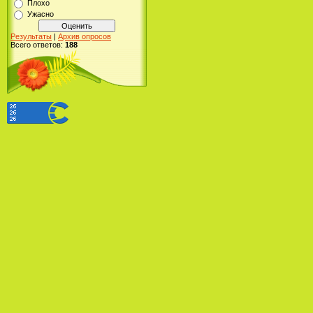
Плохо
Ужасно
Результаты
|
Архив опросов
Всего ответов:
188