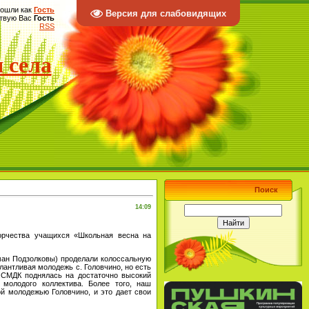
ошли как
Гость
Версия для слабовидящих
твую Вас
Гость
RSS
 села
Поиск
14:09
орчества учащихся «Школьная весна на
ан Подзолковы) проделали колоссальную
алантливая молодежь с. Головчино, но есть
о СМДК поднялась на достаточно высокий
 молодого коллектива. Более того, наш
ой молодежью Головчино, и это дает свои