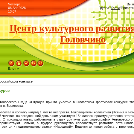
Четверг
Вы в
06 Авг 2026
Группа
"
Гости
"
Приветс
13:07
Центр культурного развития
Головчино
Блог »
российском конкурсе
курсе
нтоновского СМДК «Отрада» принял участие в Областном фестивале-конкурсе тв
в п. Борисовка.
л в копилку наград 1 место неспроста. Руководители коллектива (Ксения и Ром
6 человек, на сегодняшний день в нем участвует 15 человек, преимущественно, это т
дол. С приходом новых работников в структуру культуры, хореография Антоновског
вершенствуют навыки, а мудрое руководство способствует развитию потенциала
товится к подтверждению звания «Народный». Ведется активная работа с творческ