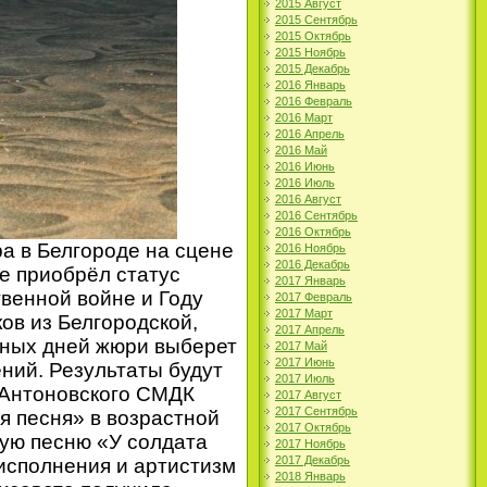
2015 Август
2015 Сентябрь
2015 Октябрь
2015 Ноябрь
2015 Декабрь
2016 Январь
2016 Февраль
2016 Март
2016 Апрель
2016 Май
2016 Июнь
2016 Июль
2016 Август
2016 Сентябрь
2016 Октябрь
а в Белгороде на сцене
2016 Ноябрь
2016 Декабрь
ые приобрёл статус
2017 Январь
венной войне и Году
2017 Февраль
2017 Март
ов из Белгородской,
2017 Апрель
сных дней жюри выберет
2017 Май
2017 Июнь
ний. Результаты будут
2017 Июль
з Антоновского СМДК
2017 Август
2017 Сентябрь
я песня» в возрастной
2017 Октябрь
ную песню «У солдата
2017 Ноябрь
2017 Декабрь
исполнения и артистизм
2018 Январь