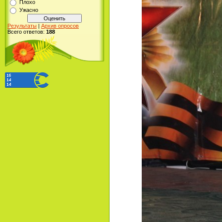
Плохо
Ужасно
Результаты
|
Архив опросов
Всего ответов:
188