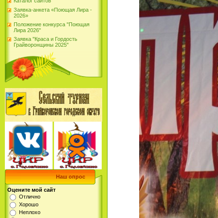
Каталог сайтов
Заявка-анкета «Поющая Лира -
2026»
Положение конкурса "Поющая
Лира 2026"
Заявка "Краса и Гордость
Грайворонщины 2025"
Наш опрос
Оцените мой сайт
Отлично
Хорошо
Неплохо