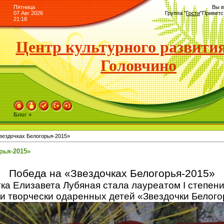
Пятница
Вы в
07 Авг 2026
Группа
"
Гости
"
Приветс
21:18
Центр культурного развития
Головчино
Блог »
вездочках Белогорья-2015»
рья-2015»
Победа на «Звездочках Белогорья-2015»
ка Елизавета Лубяная стала лауреатом I степени 
и творчески одаренных детей «Звездочки Белого