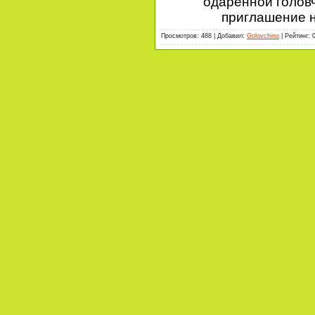
одаренной головч
приглашение н
Просмотров
:
488
|
Добавил
:
Golovchino
|
Рейтинг
: