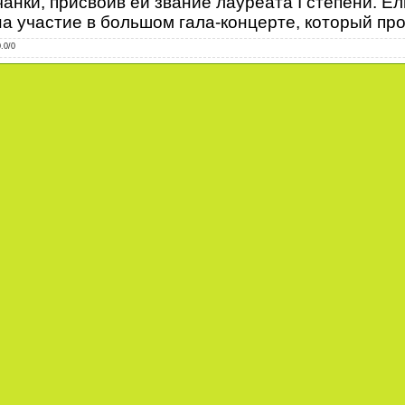
анки, присвоив ей звание лауреата I степени. Е
а участие в большом гала-концерте, который про
0.0
/
0