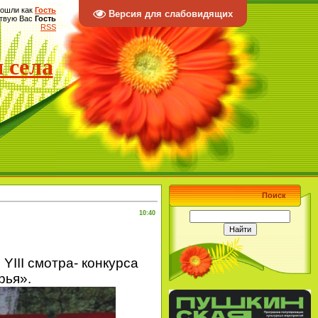
ошли как
Гость
Версия для слабовидящих
твую Вас
Гость
RSS
 села
Поиск
10:40
YIII смотра- конкурса
рья».