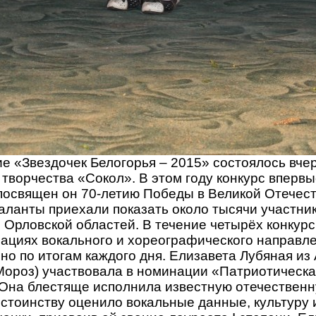
е «Звездочек Белогорья – 2015» состоялось вчер
творчества «Сокол». В этом году конкурс вперв
посвящен он 70-летию Победы в Великой Отечест
аланты приехали показать около тысячи участник
и Орловской областей. В течение четырёх конкур
ациях вокального и хореографического направле
но по итогам каждого дня. Елизавета Лубяная и
Мороз) участвовала в номинации «Патриотическа
. Она блестяще исполнила известную отечествен
стоинству оценило вокальные данные, культуру 