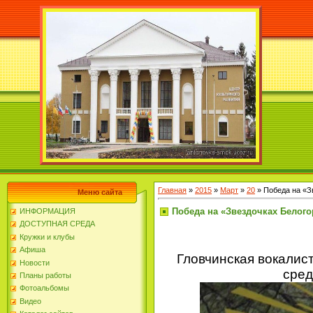
Главная
»
2015
»
Март
»
20
» Победа на «З
Меню сайта
Победа на «Звездочках Белого
ИНФОРМАЦИЯ
ДОСТУПНАЯ СРЕДА
Кружки и клубы
Афиша
Гловчинская вокалист
Новости
сред
Планы работы
Фотоальбомы
Видео