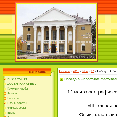
Главная
»
2016
»
Май
»
17
» Победа в Обл
Меню сайта
Победа в Областном фестивал
ИНФОРМАЦИЯ
ДОСТУПНАЯ СРЕДА
Кружки и клубы
12 мая хореографиче
Афиша
Новости
Планы работы
«Школьная ве
Фотоальбомы
Видео
Юный, талантливый к