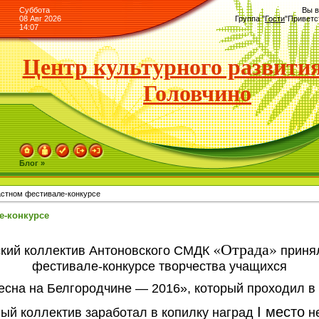
Суббота
Вы в
08 Авг 2026
Группа
"
Гости
"
Приветс
14:07
Центр культурного развития
Головчино
Блог »
астном фестивале-конкурсе
е-конкурсе
«Отрада»
ский коллектив Антоновского СМДК
принял
фестивале-конкурсе творчества учащихся
сна на Белгородчине — 2016», который проходил в 
I место
оллектив заработал в копилку наград
не