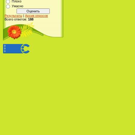
Плохо
Ужасно
Результаты
|
Архив опросов
Всего ответов:
188