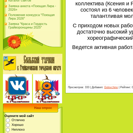
Каталог сайтов
коллектива (Ксения и
Заявка-анкета «Поющая Лира -
состоял из 6 челове
2026»
Положение конкурса "Поющая
талантливая моло
Лира 2026"
Заявка "Краса и Гордость
С приходом новых рабо
Грайворонщины 2025"
достаточно высокий у
хореографический
Ведется активная работ
Просмотров
:
333
|
Добавил
:
Golovchino
|
Рейтинг
:
Наш опрос
Оцените мой сайт
Отлично
Хорошо
Неплохо