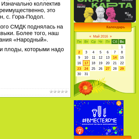
 Изначально коллектив
преимущественно, это
н, с. Гора-Подол.
кого СМДК поднялась на
Календарь
выки. Более того, наш
«
Май 2016
»
вания «Народный».
Пн
Вт
Ср
Чт
Пт
Сб
Вс
1
ои плоды, которыми надо
2
3
4
5
6
7
8
9
10
11
12
13
14
15
16
17
18
19
20
21
22
23
24
25
26
27
28
29
30
31