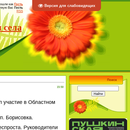
ошли как
Гость
Версия для слабовидящих
твую Вас
Гость
RSS
 села
Поиск
15:50
 участие в Областном
п. Борисовка.
спроста. Руководители