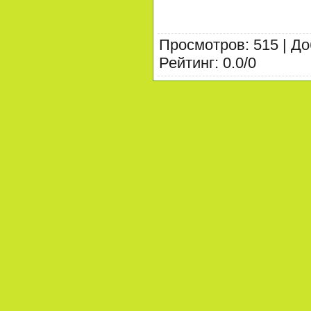
Просмотров
:
515
|
До
Рейтинг
:
0.0
/
0