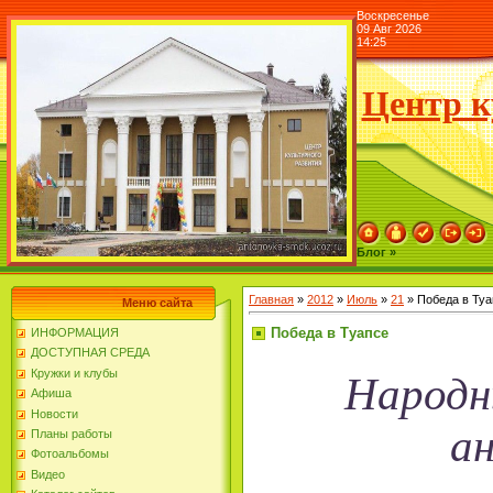
Воскресенье
09 Авг 2026
14:25
Центр к
Блог »
Главная
»
2012
»
Июль
»
21
» Победа в Туа
Меню сайта
Победа в Туапсе
ИНФОРМАЦИЯ
ДОСТУПНАЯ СРЕДА
Кружки и клубы
Народн
Афиша
Новости
а
Планы работы
Фотоальбомы
Видео