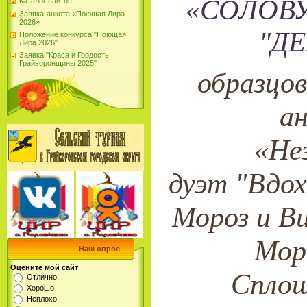
«СОЛОВУ
Каталог сайтов
Заявка-анкета «Поющая Лира -
2026»
"Д
Положение конкурса "Поющая
Лира 2026"
Заявка "Краса и Гордость
Грайворонщины 2025"
образцо
а
«Не
дуэт "Вдох
Мороз и В
Мор
Наш опрос
Оцените мой сайт
Сплош
Отлично
Хорошо
Неплохо