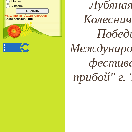
Лубяная
Плохо
Ужасно
Колеснич
Результаты
|
Архив опросов
Всего ответов:
188
Победи
Международ
фестива
прибой" г. 