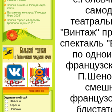
Каталог сайтов
Заявка-анкета «Поющая Лира -
самод
2026»
Положение конкурса "Поющая
Лира 2026"
театраль
Заявка "Краса и Гордость
Грайворонщины 2025"
"Винтаж" п
спектакль "
по одно
французск
П.Шено
смешн
Наш опрос
французс
Оцените мой сайт
Отлично
Хорошо
блистат
Неплохо