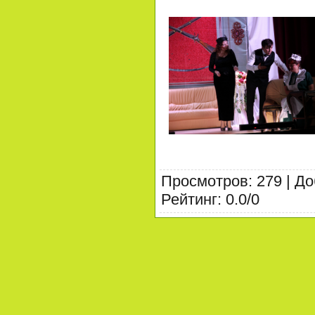
Просмотров
:
279
|
До
Рейтинг
:
0.0
/
0