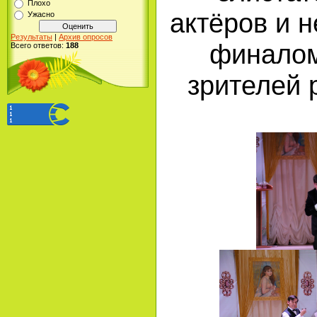
Плохо
актёров и 
Ужасно
Результаты
|
Архив опросов
финалом
Всего ответов:
188
зрителей