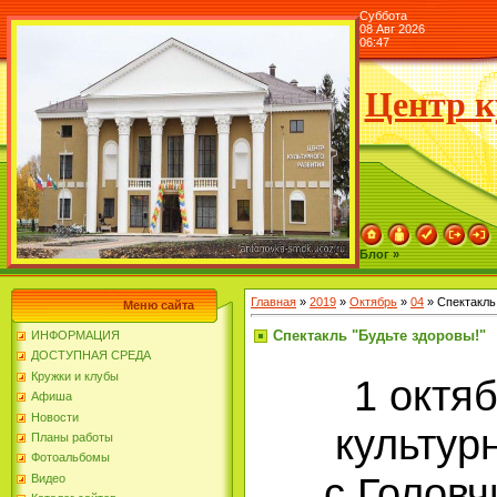
Суббота
08 Авг 2026
06:47
Центр к
Блог »
Главная
»
2019
»
Октябрь
»
04
» Спектакль
Меню сайта
Спектакль "Будьте здоровы!"
ИНФОРМАЦИЯ
ДОСТУПНАЯ СРЕДА
Кружки и клубы
1 октя
Афиша
Новости
культур
Планы работы
Фотоальбомы
с.Голов
Видео