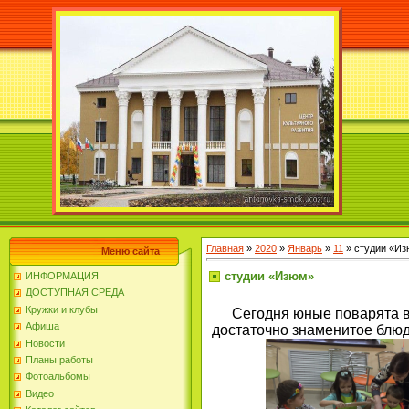
Главная
»
2020
»
Январь
»
11
» студии «И
Меню сайта
студии «Изюм»
ИНФОРМАЦИЯ
ДОСТУПНАЯ СРЕДА
Кружки и клубы
Сегодня юные поварята в 
Афиша
достаточно знаменитое блюдо
Новости
Планы работы
Фотоальбомы
Видео