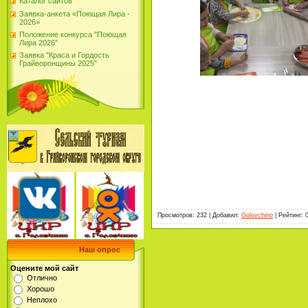
Каталог сайтов
Заявка-анкета «Поющая Лира -
2026»
Положение конкурса "Поющая
Лира 2026"
Заявка "Краса и Гордость
Грайворонщины 2025"
Просмотров
:
232
|
Добавил
:
Golovchino
|
Рейтинг
:
Наш опрос
Оцените мой сайт
Отлично
Хорошо
Неплохо