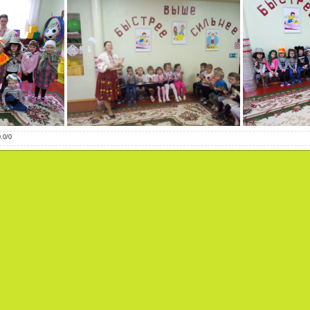
0.0
/
0