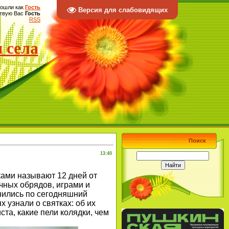
ошли как
Гость
Версия для слабовидящих
твую Вас
Гость
RSS
 села
Поиск
13:40
ками называют 12 дней от
чных обрядов, играми и
нились по сегодняшний
х узнали о святках: об их
ста, какие пели колядки, чем