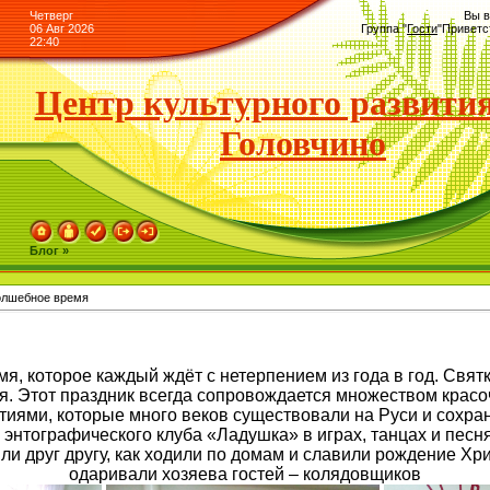
Четверг
Вы в
06 Авг 2026
Группа
"
Гости
"
Приветс
22:40
Центр культурного развития
Головчино
Блог »
олшебное время
я, которое каждый ждёт с нетерпением из года в год. Свят
. Этот праздник всегда сопровождается множеством красо
иями, которые много веков существовали на Руси и сохра
 энтографического клуба «Ладушка» в играх, танцах и песня
ли друг другу, как ходили по домам и славили рождение Хри
одаривали хозяева гостей – колядовщиков