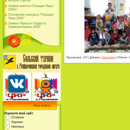
Каталог сайтов
Заявка-анкета «Поющая Лира -
2026»
Положение конкурса "Поющая
Лира 2026"
Заявка "Краса и Гордость
Грайворонщины 2025"
Просмотров
:
213
|
Добавил
:
Golovchino
|
Рейтинг
:
Наш опрос
Оцените мой сайт
Отлично
Хорошо
Неплохо