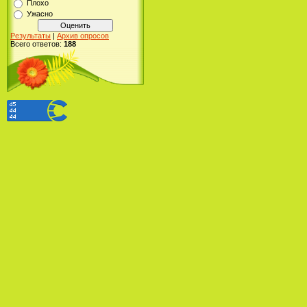
Плохо
Ужасно
Результаты
|
Архив опросов
Всего ответов:
188