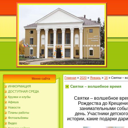
Главная
»
2020
»
Январь
»
16
» Святки – в
Меню сайта
Святки – волшебное время
ИНФОРМАЦИЯ
ДОСТУПНАЯ СРЕДА
Кружки и клубы
Святки – волшебное врем
Афиша
Рождества до Крещения
Новости
занимательными событ
Планы работы
день. Участники детского
Фотоальбомы
истории, какие подарки дари
Видео