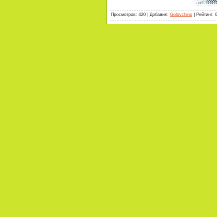
Просмотров
:
420
|
Добавил
:
Golovchino
|
Рейтинг
: