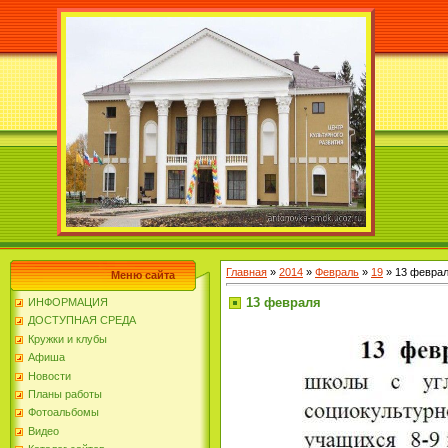
Главная
»
2014
»
Февраль
»
19
» 13 февра
Меню сайта
13 февраля
ИНФОРМАЦИЯ
ДОСТУПНАЯ СРЕДА
Кружки и клубы
Афиша
Новости
Планы работы
Фотоальбомы
Видео