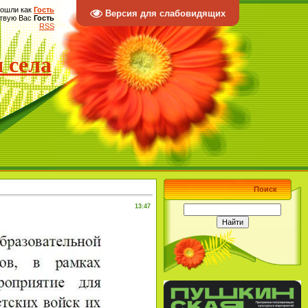
ошли как
Гость
Версия для слабовидящих
твую Вас
Гость
RSS
 села
Поиск
13:47