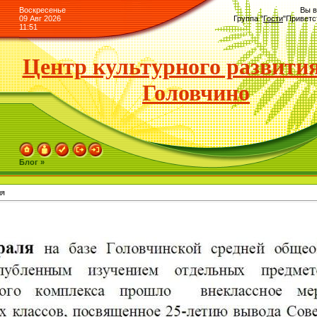
Воскресенье
Вы в
09 Авг 2026
Группа
"
Гости
"
Приветс
11:51
Центр культурного развития
Головчино
Блог »
ля