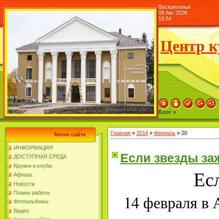
Воскресенье
09 Авг 2026
16:54
Центр к
Блог »
Главная
»
2014
»
Февраль
»
20
Меню сайта
ИНФОРМАЦИЯ
Если звезды за
ДОСТУПНАЯ СРЕДА
Кружки и клубы
Ес
Афиша
Новости
Планы работы
14 февраля в
Фотоальбомы
Видео