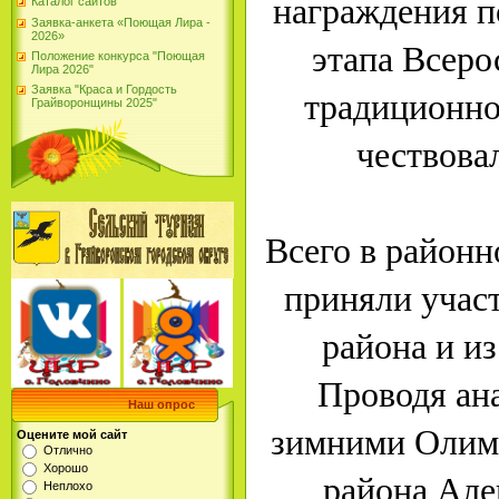
награждения п
Каталог сайтов
Заявка-анкета «Поющая Лира -
2026»
этапа Всер
Положение конкурса "Поющая
Лира 2026"
традиционно
Заявка "Краса и Гордость
Грайворонщины 2025"
чествова
Всего в районн
приняли участ
района и и
Проводя ан
Наш опрос
зимними Олимп
Оцените мой сайт
Отлично
Хорошо
района Але
Неплохо