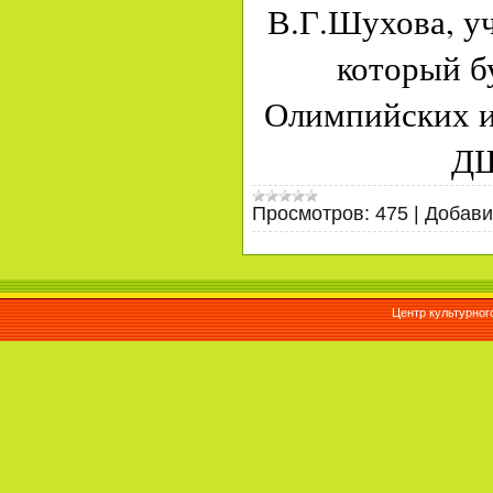
В.Г.Шухова, уч
который б
Олимпийских и
ДШ
Просмотров:
475
|
Добави
Центр культурног