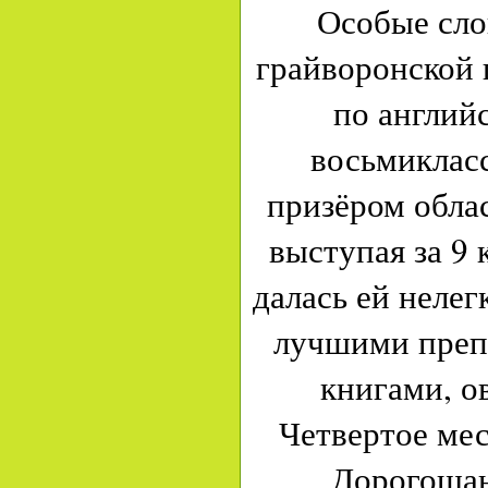
Особые сло
грайворонской
по англий
восьмиклас
призёром обла
выступая за 9 
далась ей нелег
лучшими препо
книгами, о
Четвертое ме
Дорогощан