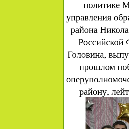
политике М
управления обр
района Никола
Российской 
Головина, вып
прошлом поб
оперуполномоч
району, лей