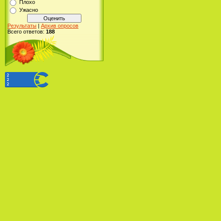
Плохо
Ужасно
Результаты
|
Архив опросов
Всего ответов:
188