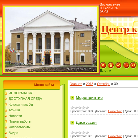
Воскресенье
09 Авг 2026
08:08
Центр к
Блог »
Главная
»
2013
»
Октябрь
»
30
Меню сайта
ИНФОРМАЦИЯ
Мероприятие
ДОСТУПНАЯ СРЕДА
Кружки и клубы
Афиша
Просмотров:
353
|
Добавил:
Golovchino
|
Дата:
30 
Новости
Планы работы
Дискуссия
Фотоальбомы
Видео
Просмотров:
381
|
Добавил:
Golovchino
|
Дата:
30 