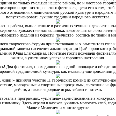
динил не только умельцев нашего района, но и мастеров творч
иаторов и организаторов этого фестиваля, цели его в том, чтоб
ного отношения к национальной русской культуре и народным т
популяризировать лучшие традиции народного искусства.
лены работы, выполненные в различных техниках декоративно-
, керамика, художественная вышивка, золотое шитье, лозоплетени
оизводство изделий из бересты, ткачество, роспись по ткани и мн
ного творческого форума приветствовали и.о. заместителя главы
циальной защиты населения администрации Грайворонского райо
еления Юлия Благодарная. Почетные гости пожелали фестивалям
жизни, а участникам успеха и хорошего настроения.
ась! Два фестиваля, проходившие на одной площадке и объедин
народной традиционной культуры, как нельзя лучше дополнили др
 живи!» приняли участие 11 творческих команд из культурно-д
детские, молодежные и спортивные программы, состоящие из фр
действ, а также народные игры, забавы и потехи.
твовала в программах, «уплетала» задействованные в конкурсах
изюминку. Здесь играли в казаков, учились молотить хлеб, ходи
Маше с Медведем и многое другое.