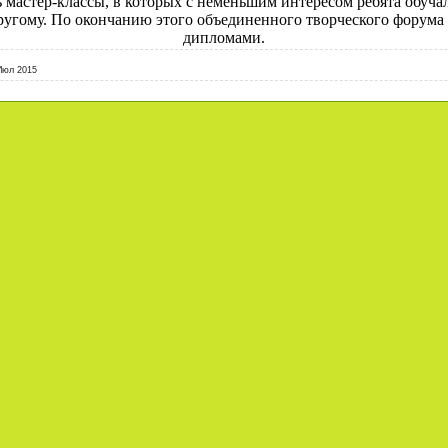
 мастер-классы, в которых с неменьшим интересом ребята обуча
угому. По окончанию этого объединенного творческого форума
дипломами.
Июл 2015