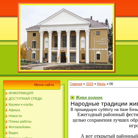
Главная
»
2015
»
Июль
»
06
Меню сайта
ИНФОРМАЦИЯ
Живи родник
ДОСТУПНАЯ СРЕДА
Народные традиции жи
Кружки и клубы
В прошедшую субботу на базе Без
Афиша
Ежегодный районный фестив
Новости
целью сохранения лучших обр
Планы работы
игр
Фотоальбомы
Видео
А вот открытый районный 