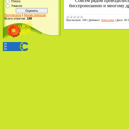
Совсем рядом проводились
Плохо
биссеронизанию и многому др
Ужасно
Результаты
|
Архив опросов
Всего ответов:
188
Просмотров:
430
|
Добавил:
Golovchino
|
Дата:
06 