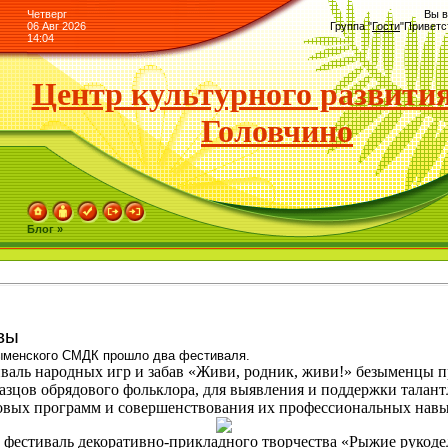
Четверг
Вы в
06 Авг 2026
Группа
"
Гости
"
Приветс
14:04
Центр культурного развития
Головчино
Блог »
вы
ыменского СМДК прошло два фестиваля.
аль народных игр и забав «Живи, родник, живи!» безыменцы пр
азцов обрядового фольклора, для выявления и поддержки талант
овых программ и совершенствования их профессиональных навы
фестиваль декоративно-прикладного творчества «Рыжие рукоде