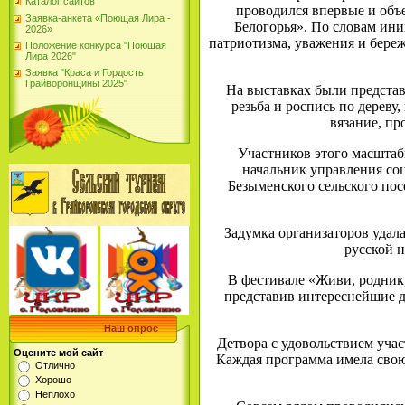
Каталог сайтов
проводился впервые и объе
Заявка-анкета «Поющая Лира -
Белогорья». По словам иниц
2026»
патриотизма, уважения и береж
Положение конкурса "Поющая
Лира 2026"
Заявка "Краса и Гордость
Грайворонщины 2025"
На выставках были представ
резьба и роспись по дереву
вязание, пр
Участников этого масштаб
начальник управления со
Безыменского сельского пос
Задумка организаторов удал
русской 
В фестивале «Живи, родник,
представив интереснейшие 
Наш опрос
Детвора с удовольствием учас
Оцените мой сайт
Каждая программа имела свою 
Отлично
Хорошо
Неплохо