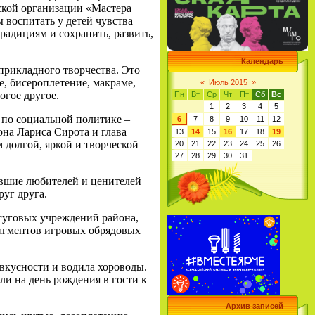
еской организации «Мастера
ы воспитать у детей чувства
радициям и сохранить, развить,
Календарь
прикладного творчества. Это
е, бисероплетение, макраме,
«
Июль 2015
»
огое другое.
Пн
Вт
Ср
Чт
Пт
Сб
Вс
1
2
3
4
5
 по социальной политике –
6
7
8
9
10
11
12
на Лариса Сирота и глава
13
14
15
16
17
18
19
 долгой, яркой и творческой
20
21
22
23
24
25
26
27
28
29
30
31
ившие любителей и ценителей
уг друга.
осуговых учреждений района,
агментов игровых обрядовых
 вкусности и водила хороводы.
ли на день рождения в гости к
Архив записей