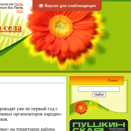
ошли как
Гость
Версия для слабовидящих
твую Вас
Гость
RSS
 села
Поиск
оводят уже не первый год с
ливых организаторов народно-
ков.
лки» на территории района