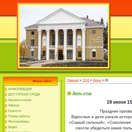
Главная
»
2016
»
Июнь
»
20
Меню сайта
ИНФОРМАЦИЯ
День отца
ДОСТУПНАЯ СРЕДА
Кружки и клубы
19 июня 1
Афиша
Праздник призва
Новости
Взрослые и дети узнали истор
Планы работы
Фотоальбомы
«Самый сильный», «Соколиная о
Видео
смогли убедиться какие папы