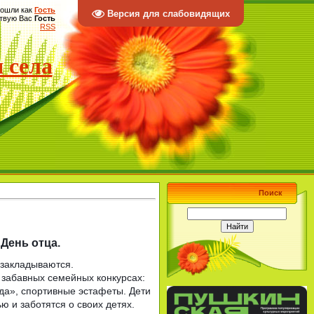
ошли как
Гость
Версия для слабовидящих
твую Вас
Гость
RSS
 села
Поиск
День отца.
й закладываются.
 забавных семейных конкурсах:
да», спортивные эстафеты. Дети
ю и заботятся о своих детях.