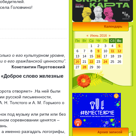
победителей.
села Головчино!
Календарь
«
Июнь 2016
»
Пн
Вт
Ср
Чт
Пт
Сб
Вс
1
2
3
4
5
6
7
8
9
10
11
12
олько о его культурном уровне,
13
14
15
16
17
18
19
 и о его гражданской ценности”.
20
21
22
23
24
25
26
Константин Паустовский
27
28
29
30
и «Доброе слово железные
орота отворяет» .На ней были
ии русской письменности,
 Н. Толстого и А. М. Горького о
инок под музыку или ритм или без
анном соревновании ценятся –
ань.
 а именно разгадать логогрифы,
Архив записей