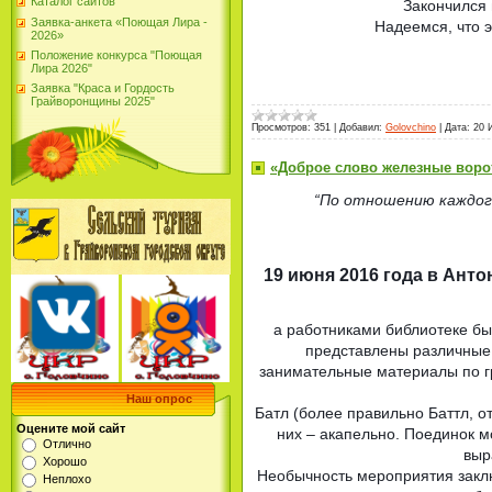
Каталог сайтов
Закончился 
Заявка-анкета «Поющая Лира -
Надеемся, что 
2026»
Положение конкурса "Поющая
Лира 2026"
Заявка "Краса и Гордость
Грайворонщины 2025"
Просмотров:
351
|
Добавил:
Golovchino
|
Дата:
20 
«Доброе слово железные воро
“По отношению каждого
19 июня 2016 года в Ант
а работниками библиотеке бы
представлены различные 
занимательные материалы по гра
Наш опрос
Батл (более правильно Баттл, от
Оцените мой сайт
них – акапельно. Поединок м
Отлично
выр
Хорошо
Необычность мероприятия заклю
Неплохо