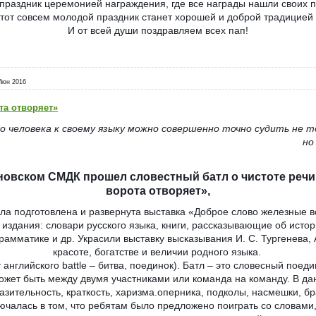
праздник церемонией награждения, где все награды нашли своих 
этот совсем молодой праздник станет хорошей и доброй традицией 
И от всей души поздравляем всех пап!
Июн 2016
та отворяет»
 человека к своему языку можно совершенно точно судить не т
но
оновском СМДК прошел словестный батл о чистоте реч
ворота отворяет»,
ла подготовлена и развернута выставка «Доброе слово железные в
издания: словари русского языка, кни
ги, рассказывающие об истор
мматике и др. Украсили выставку высказывания И. С. Тургенева, А.
красоте, богатстве и величии родного языка.
 английского battle – битва, поединок). Батл – это словесный поед
ожет быть между двумя участниками или команда на команду. В д
азительность, краткость, харизма.оперника, подколы, насмешки, бр
чалась в том, что ребятам было предложено поиграть со словами,