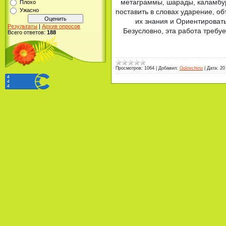
метаграммы, шарады, каламбур
Плохо
Ужасно
поставить в словах ударение, об
их знания и Ориентировать
Результаты
|
Архив опросов
Безусловно, эта работа требуе
Всего ответов:
188
Просмотров:
1064
|
Добавил:
Golovchino
|
Дата:
20