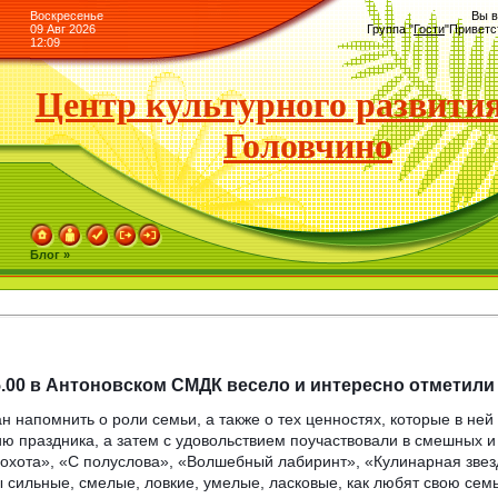
Воскресенье
Вы в
09 Авг 2026
Группа
"
Гости
"
Приветс
12:09
Центр культурного развития
Головчино
Блог »
5.00 в Антоновском СМДК весело и интересно отметили 
н напомнить о роли семьи, а также о тех ценностях, которые в не
ию праздника, а затем с удовольствием поучаствовали в смешных и
хота», «С полуслова», «Волшебный лабиринт», «Кулинарная звез
 сильные, смелые, ловкие, умелые, ласковые, как любят свою семь