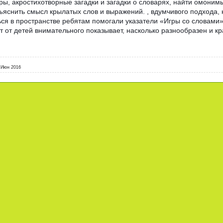
ы, акростихотворные загадки и загадки о словарях, найти омонимы
ъяснить смысл крылатых слов и выражений. , вдумчивого подхода, 
ся в пространстве ребятам помогали указатели «Игры со словами»
т от детей внимательного показывает, насколько разнообразен и к
 Июн 2016