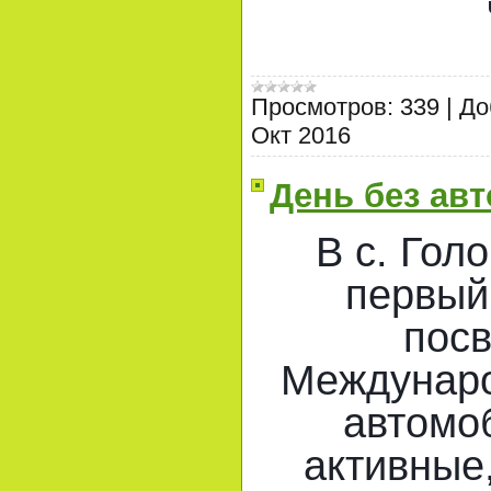
Просмотров:
339
|
До
Окт 2016
День без ав
В c. Гол
первый
пос
Междунаро
автомо
активные