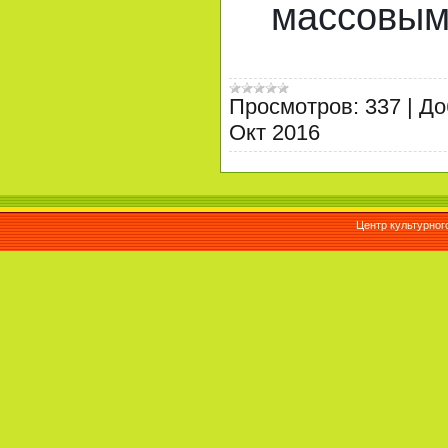
массовым
Просмотров:
337
|
До
Окт 2016
Центр культурног