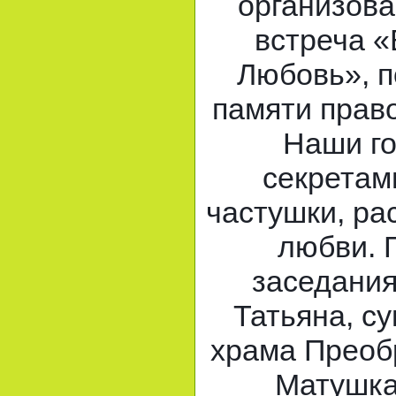
организова
встреча «
Любовь», 
памяти прав
Наши го
секретами
частушки, ра
любви. 
заседания
Татьяна, с
храма Преоб
Матушка