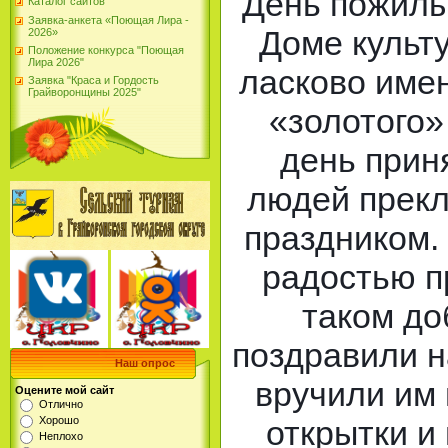
День пожилы
Каталог сайтов
Заявка-анкета «Поющая Лира -
Доме культу
2026»
Положение конкурса "Поющая
Лира 2026"
ласково име
Заявка "Краса и Гордость
Грайворонщины 2025"
«золотого»
день прин
людей прекл
праздником.
радостью п
таком до
поздравили н
Наш опрос
вручили им
Оцените мой сайт
Отлично
Хорошо
открытки и
Неплохо