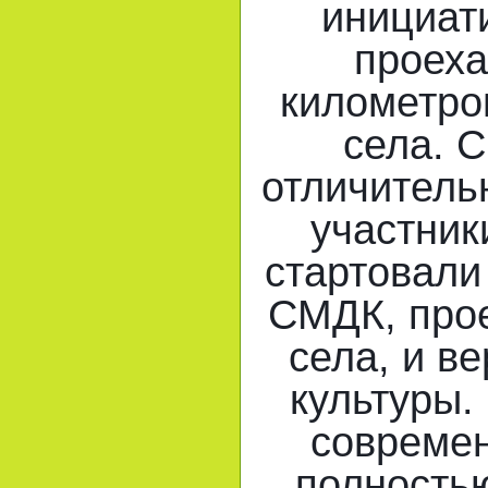
инициат
проеха
километро
села. 
отличитель
участник
стартовали
СМДК, про
села, и в
культуры.
совреме
полностью