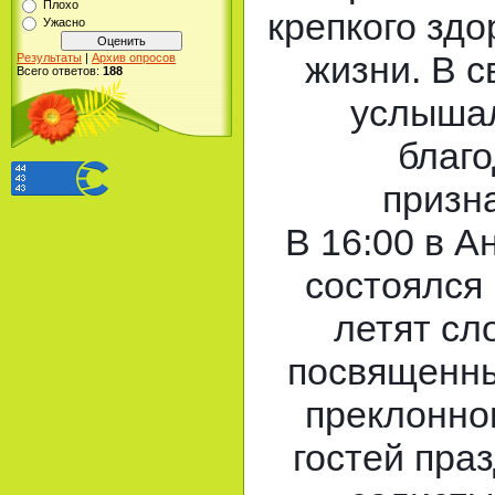
Плохо
крепкого здо
Ужасно
жизни. В с
Результаты
|
Архив опросов
Всего ответов:
188
услышал
благо
призн
В 16:00 в А
состоялся 
летят сл
посвященн
преклонног
гостей пра