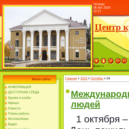
Четверг
06 Авг 2026
22:21
Центр к
Блог »
Главная
»
2016
»
Октябрь
»
04
Меню сайта
ИНФОРМАЦИЯ
Международ
ДОСТУПНАЯ СРЕДА
Кружки и клубы
людей
Афиша
Новости
Планы работы
1 октября 
Фотоальбомы
Видео