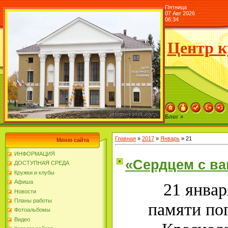
Пятница
07 Авг 2026
06:34
Центр к
Блог »
Главная
»
2017
»
Январь
»
21
Меню сайта
ИНФОРМАЦИЯ
«Сердцем с ва
ДОСТУПНАЯ СРЕДА
Кружки и клубы
Афиша
21 январ
Новости
Планы работы
памяти пог
Фотоальбомы
Видео