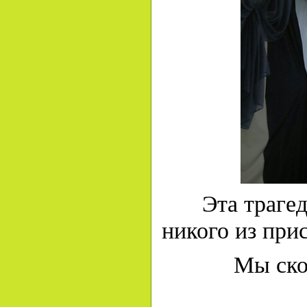
Эта траге
никого из при
Мы скор