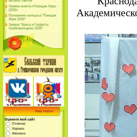
Краснода
Каталог сайтов
Заявка-анкета «Поющая Лира -
Академическо
2026»
Положение конкурса "Поющая
Лира 2026"
Заявка "Краса и Гордость
Грайворонщины 2025"
Наш опрос
Оцените мой сайт
Отлично
Хорошо
Неплохо