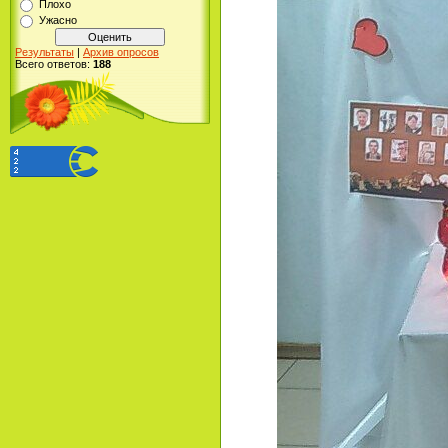
Плохо
Ужасно
Результаты
|
Архив опросов
Всего ответов:
188