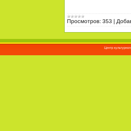
Просмотров:
353
|
Доба
Центр культурног