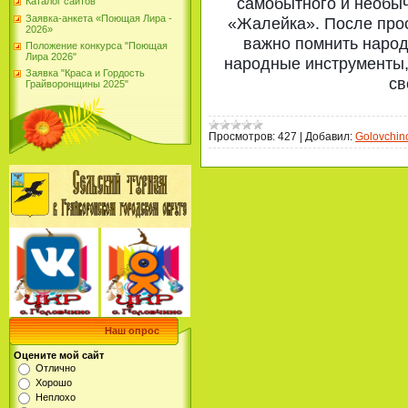
самобытного и необыч
Каталог сайтов
Заявка-анкета «Поющая Лира -
«Жалейка». После прос
2026»
важно помнить народ
Положение конкурса "Поющая
Лира 2026"
народные инструменты,
Заявка "Краса и Гордость
св
Грайворонщины 2025"
Просмотров:
427
|
Добавил:
Golovchin
Наш опрос
Оцените мой сайт
Отлично
Хорошо
Неплохо