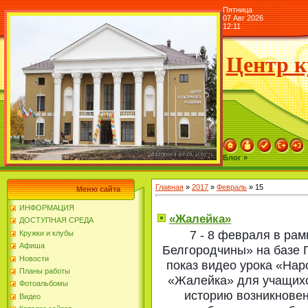
Пятница
07 Авг 2026
12:11
Центр к
Блог »
Главная
»
2017
»
Февраль
»
15
Меню сайта
ИНФОРМАЦИЯ
«Жалейка»
ДОСТУПНАЯ СРЕДА
7 - 8 февраля в рам
Кружки и клубы
Афиша
Белгородчины» на базе
Новости
показ видео урока «На
Планы работы
«Жалейка» для учащихся
Фотоальбомы
историю возникновен
Видео