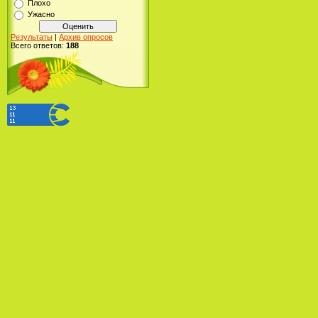
Плохо
Ужасно
Результаты
|
Архив опросов
Всего ответов:
188