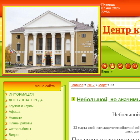
Пятница
07 Авг 2026
22:54
Центр к
Блог »
Главная
»
2017
»
Март
»
23
Меню сайта
ИНФОРМАЦИЯ
Небольшой, но значим
ДОСТУПНАЯ СРЕДА
Кружки и клубы
Афиша
Небольшой
Новости
Планы работы
22 марта свой пятнадцатилетнийлетний юб
Фотоальбомы
центр для
Видео
Праздник получился и 