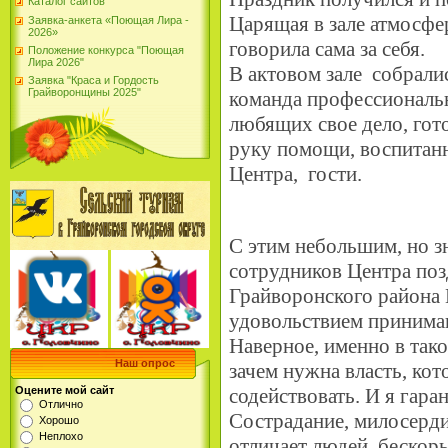
Каталог сайтов
Царящая в зале атмосф
Заявка-анкета «Поющая Лира -
2026»
говорила сама за себя.
Положение конкурса "Поющая
Лира 2026"
В актовом зале собрали
Заявка "Краса и Гордость
Грайворонщины 2025"
команда профессиональ
любящих свое дело, гот
руку помощи, воспитанн
Центра, гости.
С этим небольшим, но 
сотрудников Центра поз
Грайворонского района 
удовольствием принимаю
Наверное, именно в так
Наш опрос
зачем нужна власть, ко
Оцените мой сайт
содействовать. И я гара
Отлично
Сострадание, милосерди
Хорошо
Неплохо
отличает людей, беско