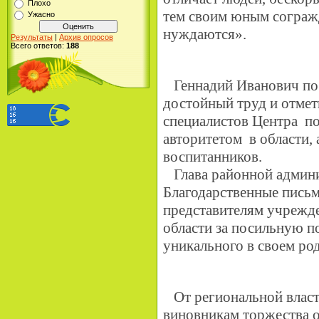
Плохо
тем своим юным согражд
Ужасно
нуждаются».
Результаты
|
Архив опросов
Всего ответов:
188
Геннадий Иванович по
достойный труд и отмет
специалистов Центра п
авторитетом в области, 
воспитанников.
Глава районной админи
Благодарственные письм
представителям учрежде
области за посильную п
уникального в своем ро
От региональной власти
виновникам торжества 