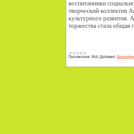
воспитанники социальн
творческий коллектив А
культурного развития. 
торжества стала общая 
Просмотров:
364
|
Добавил:
Golovchin