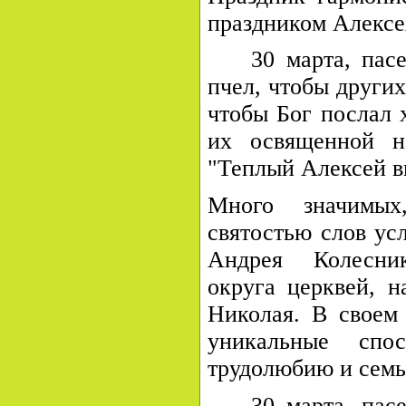
праздником Алексе
30 марта,
пас
пчел, чтобы других
чтобы Бог послал 
их освященной на
"Теплый Алексей в
Много значимых
святостью слов ус
Андрея Колесник
округа церквей, н
Николая. В своем
уникальные спо
трудолюбию и семь
30 марта, пас