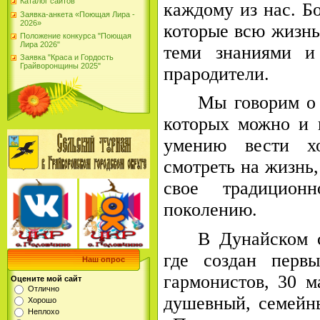
Каталог сайтов
каждому из нас. Б
Заявка-анкета «Поющая Лира -
2026»
которые всю жизнь
Положение конкурса "Поющая
Лира 2026"
теми знаниями и
Заявка "Краса и Гордость
Грайворонщины 2025"
прародители.
Мы говорим о 
которых можно и 
умению вести хо
смотреть на жизнь,
свое традицион
поколению.
В Дунайском 
где создан перв
Наш опрос
гармонистов, 30 
Оцените мой сайт
Отлично
душевный, семейн
Хорошо
Неплохо