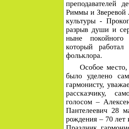
преподавателей д
Риммы и Зверевой 
культуры - Проко
разрыв души и сер
ныне покойного
который работал
фольклора.
Особое место,
было уделено сам
гармонисту, уваж
рассказчику, са
голосом – Алексе
Пантелеевич 28 м
рождения – 70 лет
Праздник гармони