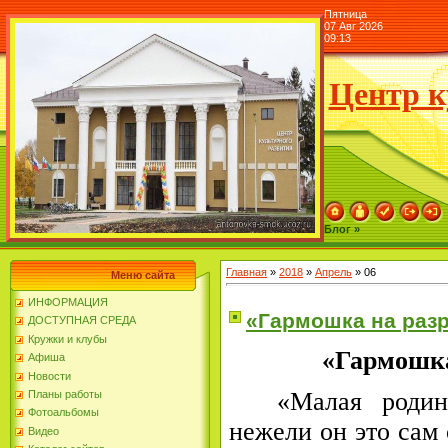
Пятница
07 Авг 2026
09:13
Центр к
Блог »
Главная
»
2018
»
Апрель
»
06
Меню сайта
ИНФОРМАЦИЯ
«Гармошка на раз
ДОСТУПНАЯ СРЕДА
Кружки и клубы
«Гармошка
Афиша
Новости
«Малая родин
Планы работы
Фотоальбомы
нежели он это сам 
Видео