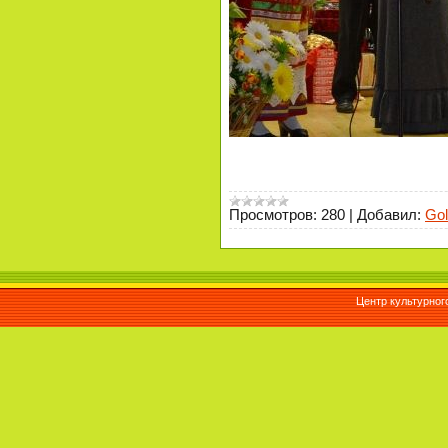
Просмотров:
280
|
Добавил:
Gol
Центр культурног