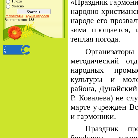
«Праздник гармони
Плохо
Ужасно
народно-христианс
Результаты
|
Архив опросов
народе его прозвал
Всего ответов:
188
зима прощается, 
теплая погода.
Организатор
методический от
народных промы
культуры и моло
района, Дунайски
Р. Ковалева) не сл
марте учрежден Вс
и гармоники.
Праздник пр
брифинга, кото