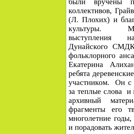
были вручены п
коллективов, Грай
(Л. Плохих) и бла
культуры. Муз
выступления н
Дунайского СМДК 
фольклорного анс
Екатерина Алиха
ребята деревенские
участником. Он с 
за теплые слова и
архивный матер
фрагменты его т
многолетние годы, 
и порадовать жител