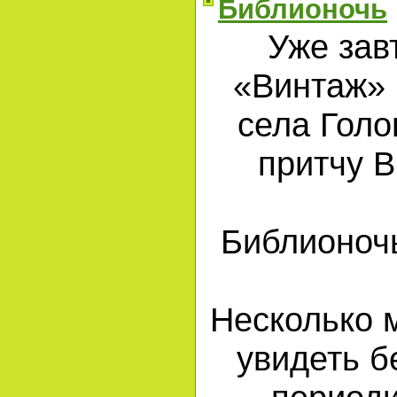
Библионочь
Уже зав
«Винтаж» 
села Голо
притчу В
Библионочь
Несколько 
увидеть б