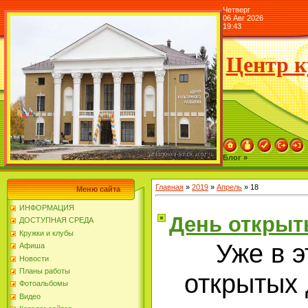
Четверг
06 Авг 2026
19:43
Центр к
Блог »
Главная
»
2019
»
Апрель
»
18
Меню сайта
ИНФОРМАЦИЯ
День открыт
ДОСТУПНАЯ СРЕДА
Кружки и клубы
Уже в э
Афиша
Новости
Планы работы
открытых 
Фотоальбомы
Видео