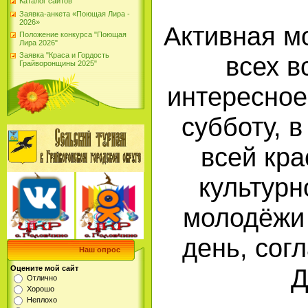
Каталог сайтов
Заявка-анкета «Поющая Лира -
2026»
Активная м
Положение конкурса "Поющая
Лира 2026"
Заявка "Краса и Гордость
всех в
Грайворонщины 2025"
интересное
субботу, в
всей кра
культурн
молодёжи
день, сог
Наш опрос
Д
Оцените мой сайт
Отлично
Хорошо
Неплохо