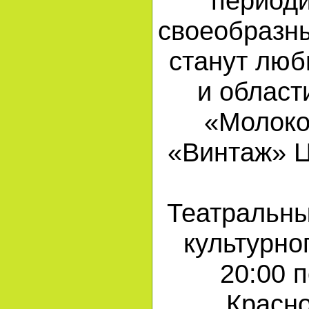
периоди
своеобразны
станут люб
и област
«Молоко
«Винтаж» Ц
Театральны
культурно
20:00 п
Красно