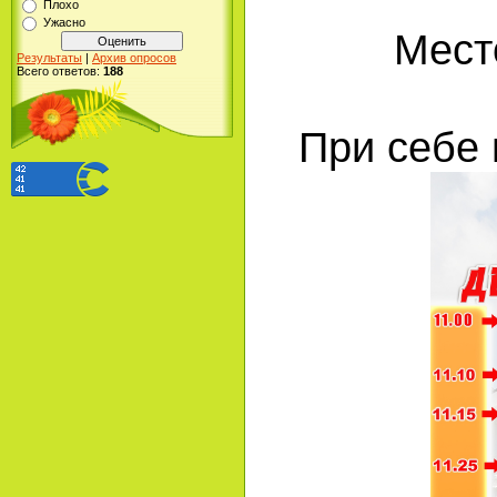
Плохо
Ужасно
Место
Результаты
|
Архив опросов
Всего ответов:
188
При себе 