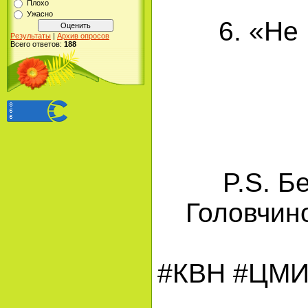
Плохо
Ужасно
6. «Не
Результаты
|
Архив опросов
Всего ответов:
188
P.S. Б
Головчин
#КВН #ЦМИ