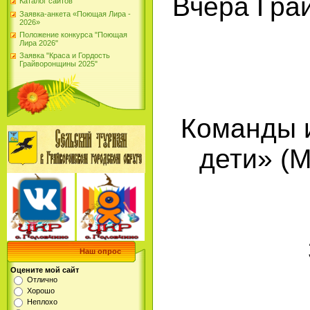
Вчера Гра
Каталог сайтов
Заявка-анкета «Поющая Лира -
2026»
Положение конкурса "Поющая
Лира 2026"
Заявка "Краса и Гордость
Грайворонщины 2025"
Команды и
дети» (М
Наш опрос
Оцените мой сайт
Отлично
Хорошо
Неплохо