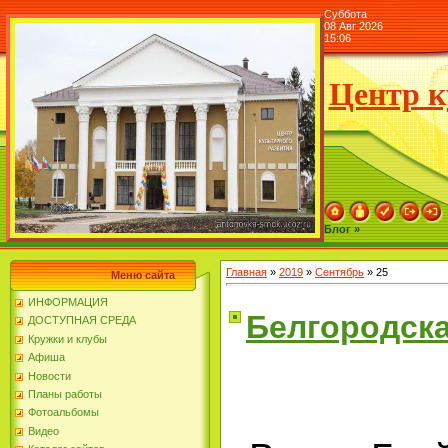
Суббота
08 Авг 2026
15:06
Центр к
Блог »
Главная
»
2019
»
Сентябрь
»
25
Меню сайта
ИНФОРМАЦИЯ
Белгородска
ДОСТУПНАЯ СРЕДА
Кружки и клубы
Афиша
Новости
Планы работы
Фотоальбомы
Видео