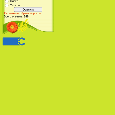
Плохо
Ужасно
Результаты
|
Архив опросов
Всего ответов:
188