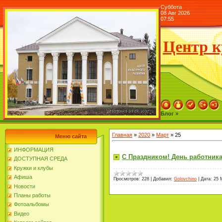
Суббота
08 Авг 2026
07:55
Центр к
Блог »
Главная
»
2020
»
Март
»
25
Меню сайта
ИНФОРМАЦИЯ
С Праздником! День работника
ДОСТУПНАЯ СРЕДА
Кружки и клубы
Афиша
Просмотров:
228
|
Добавил:
Golovchino
|
Дата:
25 
Новости
Планы работы
Фотоальбомы
Видео