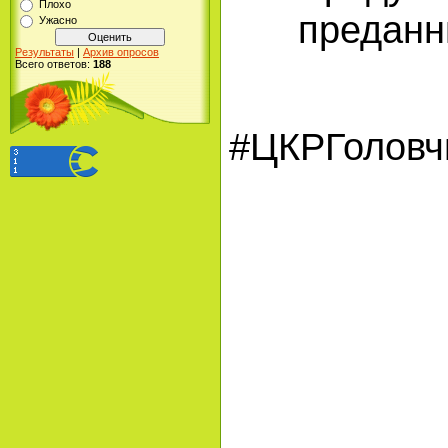
Плохо
преданн
Ужасно
Результаты
|
Архив опросов
Всего ответов:
188
#ЦКРГоловч