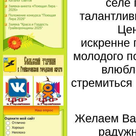
селе 
Каталог сайтов
Заявка-анкета «Поющая Лира -
2026»
талантлив
Положение конкурса "Поющая
Лира 2026"
Заявка "Краса и Гордость
Цен
Грайворонщины 2025"
искренне 
молодого п
влюбл
стремиться 
Наш опрос
Желаем Вам
Оцените мой сайт
Отлично
радужн
Хорошо
Неплохо