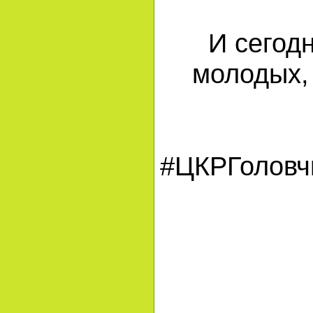
И сегод
молодых,
#ЦКРГоловч