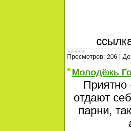
ссылк
Просмотров:
206
|
До
Молодёжь Г
Приятно 
отдают себ
парни, та