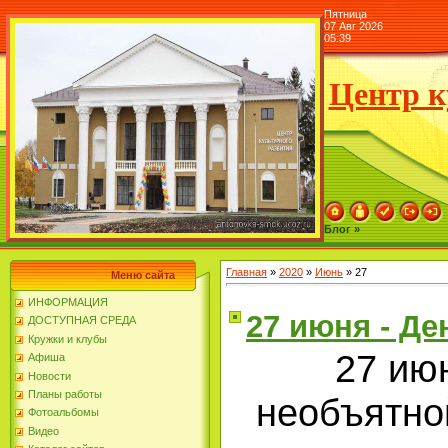
Пятница
07 Авг 2026
05:39
Центр к
Блог »
Главная
»
2020
»
Июнь
»
27
Меню сайта
ИНФОРМАЦИЯ
27 июня - Д
ДОСТУПНАЯ СРЕДА
Кружки и клубы
27 ию
Афиша
Новости
Планы работы
необъятно
Фотоальбомы
Видео