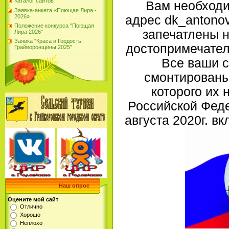
Каталог сайтов
Вам необходи
Заявка-анкета «Поющая Лира -
2026»
адрес dk_antonov
Положение конкурса "Поющая
запечатлены н
Лира 2026"
Заявка "Краса и Гордость
достопримечате
Грайворонщины 2025"
Все ваши с
смонтированы
которого их 
Российской Фед
августа 2020г. в
Наш опрос
Оцените мой сайт
Отлично
Хорошо
Неплохо