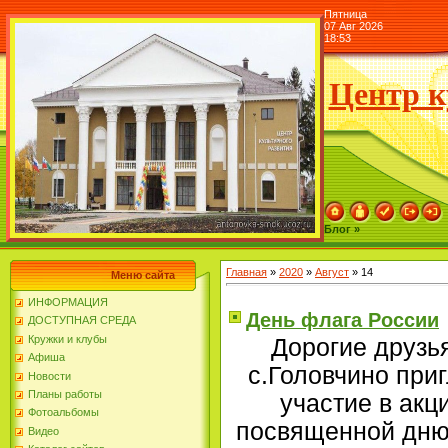
Пятница
07 Авг 2026
18:53
Центр к
Блог »
Главная
»
2020
»
Август
»
14
Меню сайта
ИНФОРМАЦИЯ
День флага России
ДОСТУПНАЯ СРЕДА
Кружки и клубы
Дорогие друзья
Афиша
с.Головчино при
Новости
Планы работы
участие в акц
Фотоальбомы
посвященной дню 
Видео