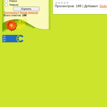
Плохо
Ужасно
Просмотров:
188
|
Добавил:
Golo
Результаты
|
Архив опросов
Всего ответов:
188