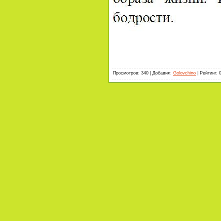
Просмотров
:
340
|
Добавил
:
Golovchino
|
Рейтинг
: