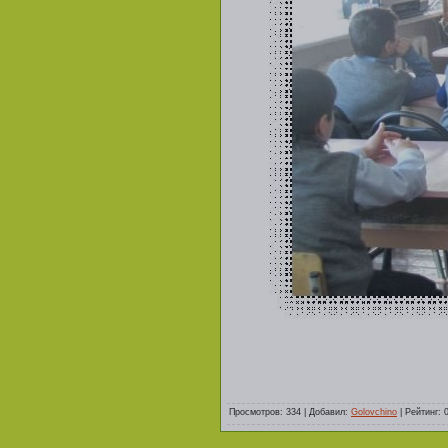
Просмотров
:
334
|
Добавил
:
Golovchino
|
Рейтинг
: