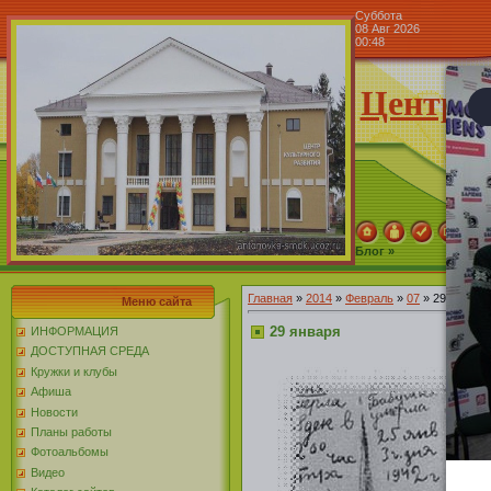
Суббота
08 Авг 2026
00:48
Центр к
Блог »
Главная
»
2014
»
Февраль
»
07
» 29 января
Меню сайта
29 января
ИНФОРМАЦИЯ
ДОСТУПНАЯ СРЕДА
Кружки и клубы
Афиша
Новости
Планы работы
Фотоальбомы
Видео