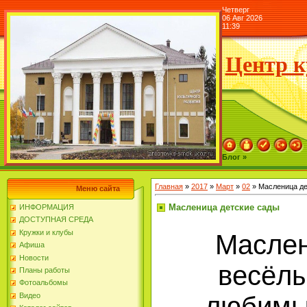
Четверг
06 Авг 2026
11:39
Центр к
Блог »
Главная
»
2017
»
Март
»
02
» Масленица де
Меню сайта
Масленица детские сады
ИНФОРМАЦИЯ
ДОСТУПНАЯ СРЕДА
Кружки и клубы
Маслен
Афиша
Новости
весёлы
Планы работы
Фотоальбомы
любимы
Видео