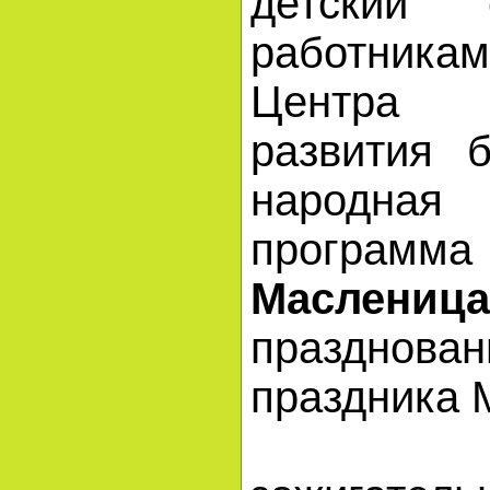
детский 
работникам
Центра 
развития 
народн
прогр
Масленица
празднова
праздника 
Вес