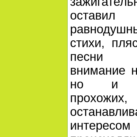
зажигатель
остав
равнодушн
стихи, пля
песни 
внимание н
но и во
прохожи
останав
интересом