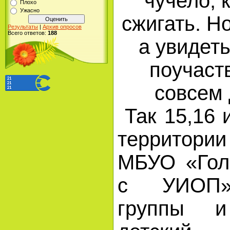
чучело, 
Плохо
Ужасно
сжигать. Но
Результаты
|
Архив опросов
Всего ответов:
188
а увидет
поучаст
совсем 
Так 15,16 
территории
МБУО «Гол
с УИОП»
группы и