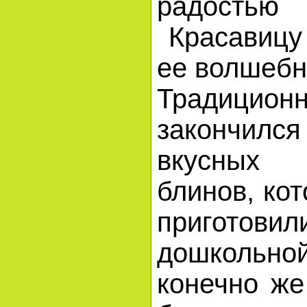
радость
Красавицу 
ее волшеб
Традицио
закончил
вкусных
блинов, ко
пригото
дошкольн
конечно же