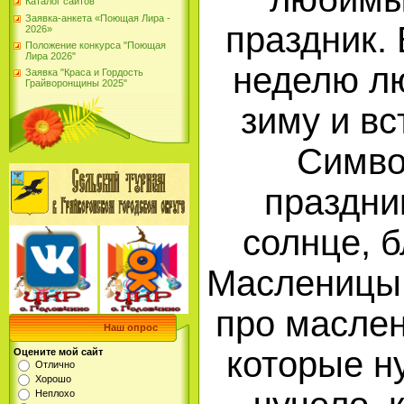
Каталог сайтов
Заявка-анкета «Поющая Лира -
праздник.
2026»
Положение конкурса "Поющая
Лира 2026"
неделю л
Заявка "Краса и Гордость
Грайворонщины 2025"
зиму и вс
Симво
праздни
солнце, 
Масленицы.
про маслен
Наш опрос
которые н
Оцените мой сайт
Отлично
Хорошо
Неплохо