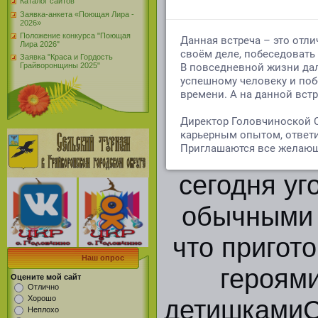
Каталог сайтов
Заявка-анкета «Поющая Лира -
ярким праз
2026»
Положение конкурса "Поющая
Лира 2026"
защиты 
Заявка "Краса и Гордость
Грайворонщины 2025"
неправи
праздни
вкусным 
сегодня уг
обычными 
что пригот
Наш опрос
героями
Оцените мой сайт
Отлично
Хорошо
детишкамиС
Неплохо