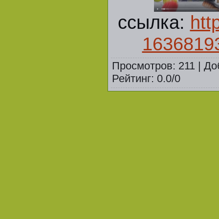
ссылка:
htt
1636819
Просмотров
:
211
|
До
Рейтинг
:
0.0
/
0