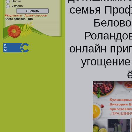
Плохо
семья Проф
Ужасно
Результаты
|
Архив опросов
Белово
Всего ответов:
188
Роландо
онлайн при
угощение