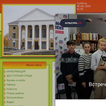
Суббота
08 Авг 2026
01:49
Центр к
Блог »
Главная
»
2020
»
Июнь
»
01
» студии «Изю
Меню сайта
студии «Изюм»
ИНФОРМАЦИЯ
ДОСТУПНАЯ СРЕДА
Кружки и клубы
Центр куль
Афиша
Новости
с. Головч
Планы работы
Фотоальбомы
всех дети
Видео