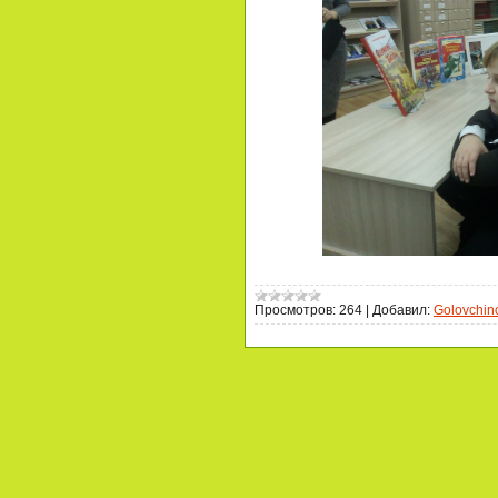
Просмотров:
264
|
Добавил:
Golovchin