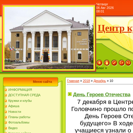
Четверг
06 Авг 2026
08:01
Центр к
Блог »
Главная
»
2018
»
Декабрь
»
10
Меню сайта
ИНФОРМАЦИЯ
День Героев Отечества
ДОСТУПНАЯ СРЕДА
7 декабря в Центре
Кружки и клубы
Афиша
Головчино прошло п
Новости
День Героев От
Планы работы
будущего» В ходе
Фотоальбомы
Видео
учащиеся узнали о 