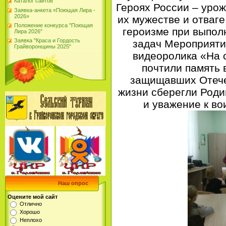
Каталог сайтов
Героях России – урож
Заявка-анкета «Поющая Лира -
2026»
их мужестве и отваге
Положение конкурса "Поющая
героизме при выпол
Лира 2026"
Заявка "Краса и Гордость
задач Мероприяти
Грайворонщины 2025"
видеоролика «На 
почтили память 
защищавших Отече
жизни сберегли Роди
и уважение к во
Наш опрос
Оцените мой сайт
Отлично
Хорошо
Неплохо