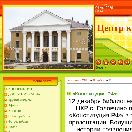
Четверг
06 Авг 2026
08:44
Центр к
Блог »
Главная
»
2018
»
Декабрь
»
13
Меню сайта
ИНФОРМАЦИЯ
«Конституция РФ»
ДОСТУПНАЯ СРЕДА
12 декабря библиоте
Кружки и клубы
Афиша
ЦКР с. Головчино 
Новости
«Конституция РФ» в
Планы работы
презентации. Ведущи
Фотоальбомы
Видео
истории появления