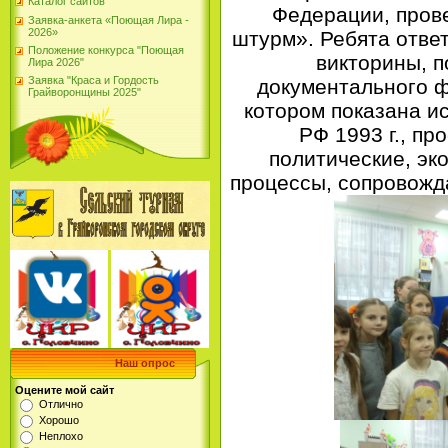
Каталог сайтов
Федерации, пров
Заявка-анкета «Поющая Лира -
2026»
штурм». Ребята отве
Положение конкурса "Поющая
викторины, п
Лира 2026"
Заявка "Краса и Гордость
документального ф
Грайворонщины 2025"
котором показана и
РФ 1993 г., п
политические, эк
процессы, сопровожд
Наш опрос
Оцените мой сайт
Отлично
Хорошо
Неплохо