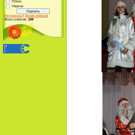
Плохо
Ужасно
Результаты
|
Архив опросов
Всего ответов:
188