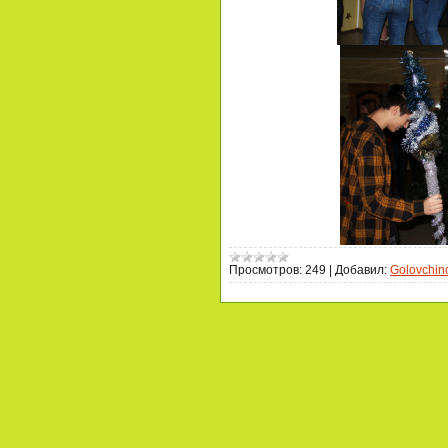
Просмотров:
249
|
Добавил:
Golovchin