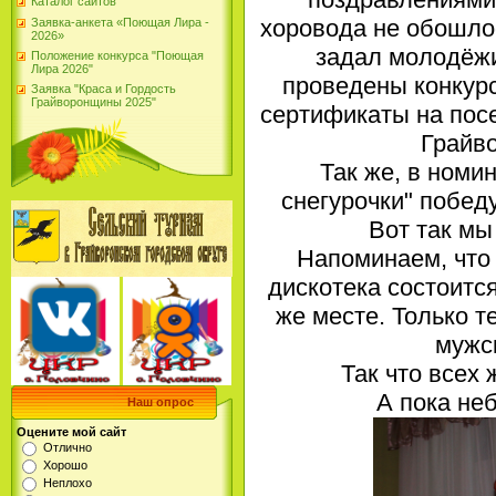
Каталог сайтов
хоровода не обошло
Заявка-анкета «Поющая Лира -
2026»
задал молодёжи
Положение конкурса "Поющая
Лира 2026"
проведены конкур
Заявка "Краса и Гордость
Грайворонщины 2025"
сертификаты на пос
Грайв
Так же, в номи
снегурочки" побед
Вот так мы
Напоминаем, что
дискотека состоится
же месте. Только т
мужс
Так что все
А пока не
Наш опрос
Оцените мой сайт
Отлично
Хорошо
Неплохо