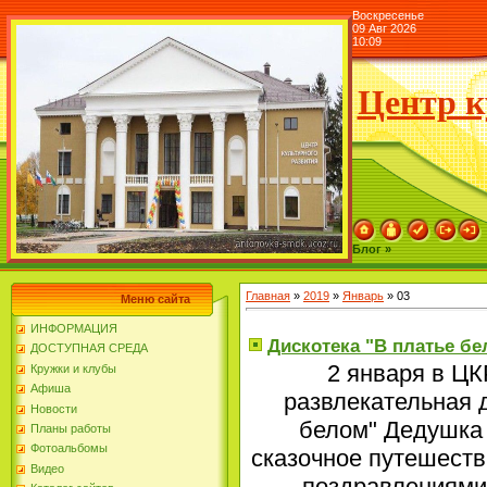
Воскресенье
09 Авг 2026
10:09
Центр к
Блог »
Главная
»
2019
»
Январь
»
03
Меню сайта
ИНФОРМАЦИЯ
Дискотека "В платье б
ДОСТУПНАЯ СРЕДА
2 января в ЦК
Кружки и клубы
Афиша
развлекательная 
Новости
белом" Дедушка 
Планы работы
Фотоальбомы
сказочное путешеств
Видео
поздравлениями