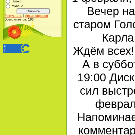
Плохо
Ужасно
Вечер на
Результаты
|
Архив опросов
Всего ответов:
188
старом Гол
Карла
Ждём всех!
А в суббо
19:00 Дис
сил выстр
феврал
Напоминае
комментар