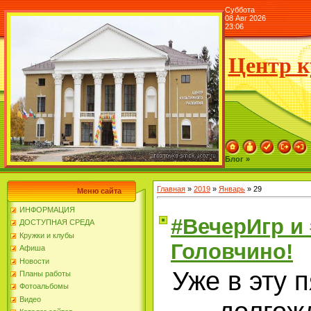
Суббота
08 Авг 2026
23:06
Центр к
Блог »
Главная
»
2019
»
Январь
»
29
Меню сайта
ИНФОРМАЦИЯ
#ВечерИгр и 
ДОСТУПНАЯ СРЕДА
Кружки и клубы
Головчино!
Афиша
Новости
Уже в эту 
Планы работы
Фотоальбомы
Видео