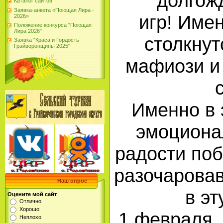
долгож
Каталог сайтов
Заявка-анкета «Поющая Лира -
игр! Имен
2026»
Положение конкурса "Поющая
Лира 2026"
столкну
Заявка "Краса и Гордость
Грайворонщины 2025"
мафиози и
Именно в 
эмоциона
радости по
разочарова
Наш опрос
в эт
Оцените мой сайт
Отлично
Хорошо
1 февраля, 
Неплохо