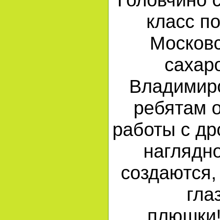
класс п
Москов
сахар
Владимир
ребятам 
работы с д
наглядн
создаются,
гла
плюшки!