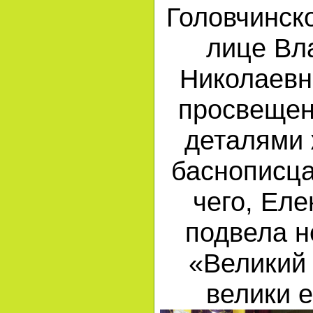
Головчинск
лице Вл
Николаевн
просвещен
деталями 
баснописца
чего, Ел
подвела н
«Великий 
велики 