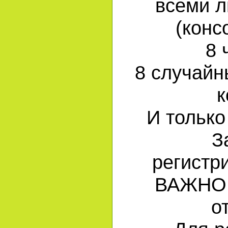
всеми 
(конс
8 
8 случай
к
И только
З
регистр
ВАЖНО 
о