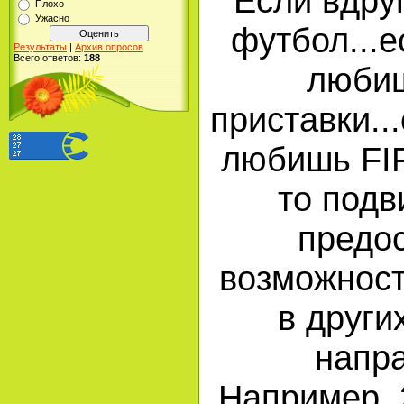
Если вдру
Плохо
Ужасно
футбол...е
Результаты
|
Архив опросов
Всего ответов:
188
любиш
приставки...
любишь FIF
то подв
предо
возможност
в други
напр
Например, 