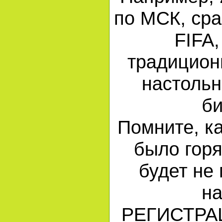
по МСК, сра
FIFA,
традицион
настольн
б
Помните, к
было горя
будет не
н
РЕГИСТР