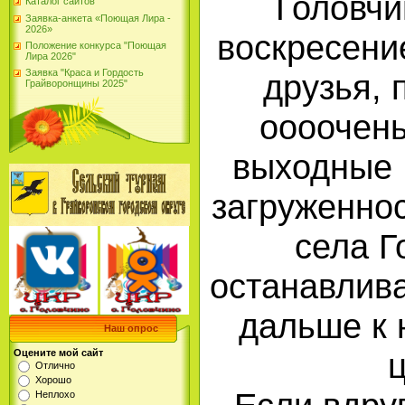
Головчи
Каталог сайтов
Заявка-анкета «Поющая Лира -
2026»
воскресени
Положение конкурса "Поющая
Лира 2026"
Заявка "Краса и Гордость
друзья,
Грайворонщины 2025"
оооочен
выходные 
загруженно
села Г
останавлива
дальше к
Наш опрос
Оцените мой сайт
Отлично
Хорошо
Неплохо