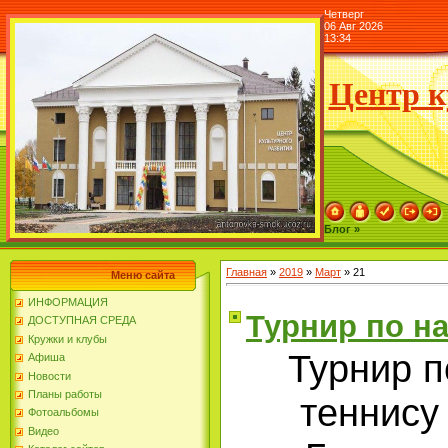
Четверг
06 Авг 2026
13:34
Центр к
Блог »
Главная
»
2019
»
Март
»
21
Меню сайта
ИНФОРМАЦИЯ
Турнир по н
ДОСТУПНАЯ СРЕДА
Кружки и клубы
Турнир п
Афиша
Новости
Планы работы
теннису
Фотоальбомы
Видео