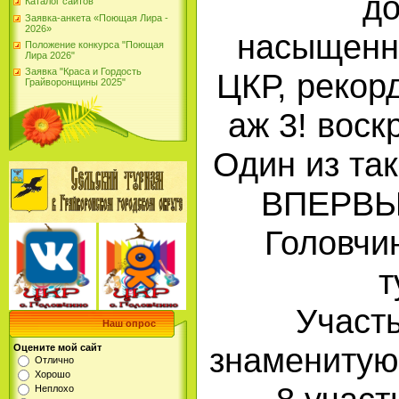
д
Каталог сайтов
Заявка-анкета «Поющая Лира -
2026»
насыщенн
Положение конкурса "Поющая
Лира 2026"
Заявка "Краса и Гордость
ЦКР, рекор
Грайворонщины 2025"
аж 3! воск
Один из та
ВПЕРВЫЕ
Головчин
т
Участ
Наш опрос
знаменитую 
Оцените мой сайт
Отлично
Хорошо
Неплохо