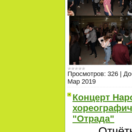
Просмотров:
326
|
До
Мар 2019
Концерт Нар
хореографич
"Отрада"
Отчёт