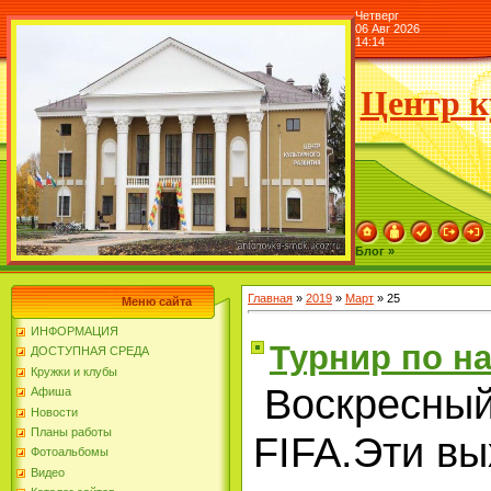
Четверг
06 Авг 2026
14:14
Центр к
Блог »
Главная
»
2019
»
Март
»
25
Меню сайта
ИНФОРМАЦИЯ
Турнир по н
ДОСТУПНАЯ СРЕДА
Кружки и клубы
Воскресный
Афиша
Новости
Планы работы
FIFA.Эти в
Фотоальбомы
Видео