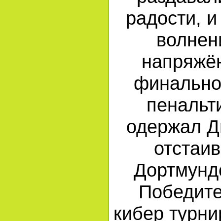
радости, и
волнен
напряжё
финально
пенальти
одержал Д
отстаи
Дортмунд
Победите
кибер турни