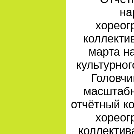
на
хореог
коллекти
марта н
культурног
Головчи
масштабн
отчётный к
хореог
коллектив