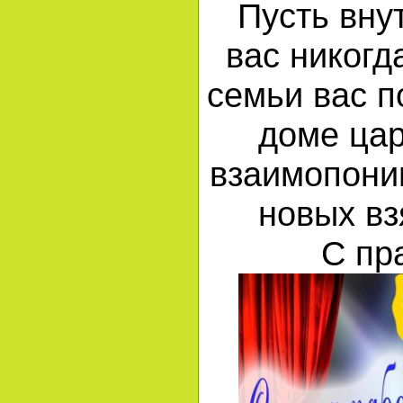
Пусть вну
вас никогд
семьи вас п
доме ца
взаимопони
новых в
С пр