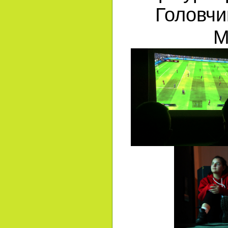
Головчи
М