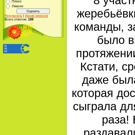
8 участ
Плохо
Ужасно
жеребьёвк
Результаты
|
Архив опросов
Всего ответов:
188
команды, з
было в
протяжении
Кстати, с
даже был
которая до
сыграла дл
раза!
раздавал